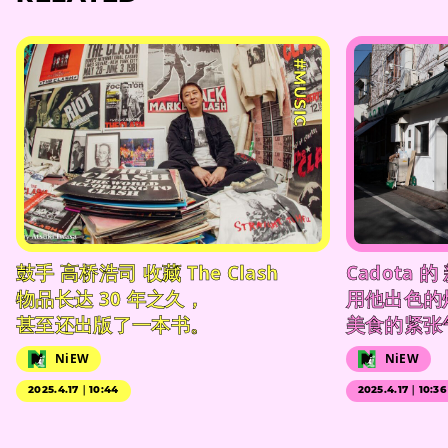
#MUSIC
鼓手 高桥浩司 收藏 The Clash
Cadota 
物品长达 30 年之久，
用他出色的
甚至还出版了一本书。
美食的紧张
NiEW
NiEW
2025.4.17｜10:44
2025.4.17｜10:36