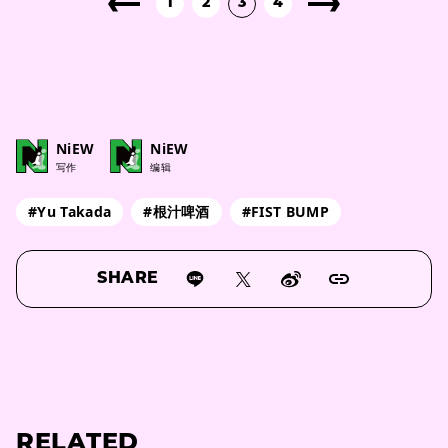
1
2
3
4
NiEW
NiEW
写作
编辑
#Yu Takada
#根汁啤酒
#FIST BUMP
SHARE
RELATED