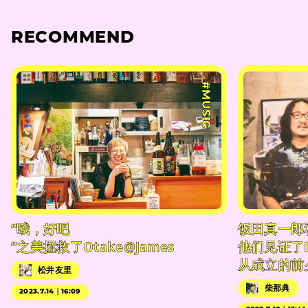
RECOMMEND
#MUSIC
“哦，好吧
饭田真一郎
“之美拯救了Otake@James
他们见证了
从成立的前
松井友里
柴那典
2023.7.14｜16:09