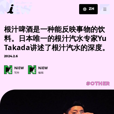
ZH
JA
根汁啤酒是一种能反映事物的饮
EN
ZH
料。日本唯一的根汁汽水专家Yu
Takada讲述了根汁汽水的深度。
2024.2.6
NiEW
NiEW
写作
编辑
#OTHER