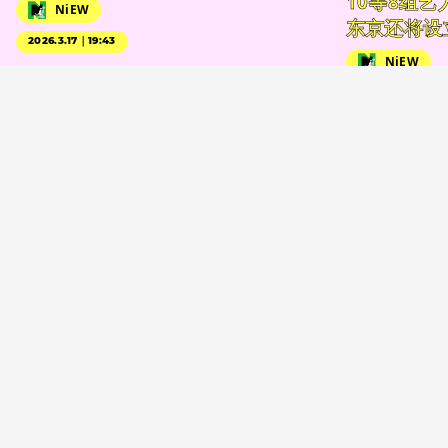
10等8组
NiEW
东京还将设
2026.3.17｜19:43
NiEW
2026.5.6｜20:54
首页
SPECIAL
根汁啤酒是一种能反映事物的饮料。日本唯一的根汁汽水专家Yu Takada讲述了根汁汽水的深度。
×HYDE、INI、GLAY×JAY于6月21日在《Music Station》
间数字艺术体验
潔西卡·賀斯樂的惊悚片《零度社团》将在
 PARCO 举行，由 Chim↑Pom 策划。
再版了奥山由之的 “
eans 的 Hani 为主角的全新视觉广告。
京本大我和古川琴