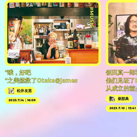
#MUSIC
“哦，好吧
饭田真一郎
“之美拯救了Otake@James
他们见证了
从成立的前
松井友里
柴那典
2023.7.14｜16:09
2023.7.10｜13:41