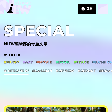
ZH
JA
SPECIAL
EN
ZH
NiEW编辑部的专题文章
FILTER
#MUSIC
#ART
#MOVIE
#BOOK
#STAGE
#FASHIO
#INTERVIEW
#COLUMN
#REVIEW
#REPORT
#BRO
#PR