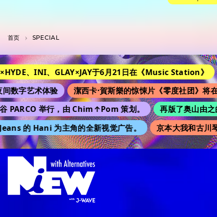
首页
SPECIAL
E、INI、GLAY×JAY于6月21日在《Music Station》
改编自
艺术体验
潔西卡·賀斯樂的惊悚片《零度社团》将在日本上
RCO 举行，由 Chim↑Pom 策划。
再版了奥山由之的 “Ki
ns 的 Hani 为主角的全新视觉广告。
京本大我和古川琴音《