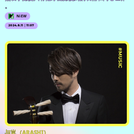
。
NiEW
2024.8.11｜11:07
#MUSIC
与岚（ARASHI）