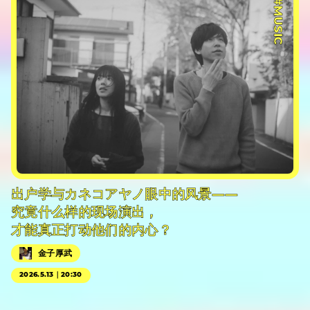
#MUSIC
出户学与カネコアヤノ眼中的风景——
究竟什么样的现场演出，
才能真正打动他们的内心？
金子厚武
2026.5.13｜20:30