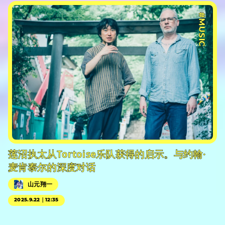
#MUSIC
莲沼执太从Tortoise乐队获得的启示。与约翰·
麦肯泰尔的深度对话
山元翔一
2025.9.22｜12:35