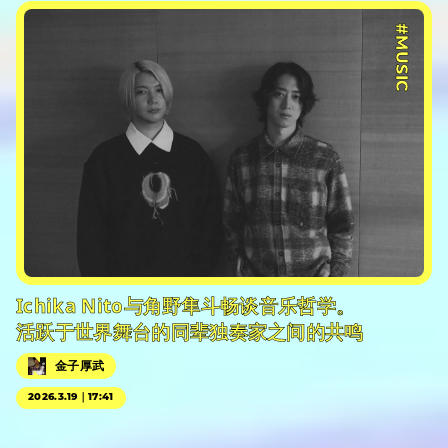
#PR
#MUSIC
Ichika Nito与角野隼斗畅谈音乐哲学。
活跃于世界舞台的同辈独奏家之间的共鸣
金子厚武
2026.3.19｜17:41