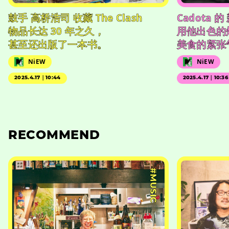
鼓手 高桥浩司 收藏 The Clash
Cadota 
物品长达 30 年之久，
用他出色的
甚至还出版了一本书。
美食的紧张
NiEW
NiEW
2025.4.17｜10:44
2025.4.17｜10:36
RECOMMEND
#MUSIC