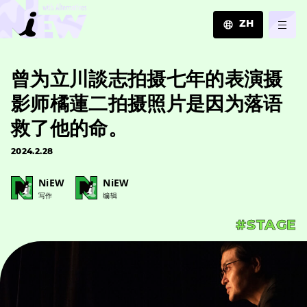
ZH
JA
曾为立川談志拍摄七年的表演摄
EN
ZH
影师橘蓮二拍摄照片是因为落语
救了他的命。
2024.2.28
NiEW
NiEW
写作
编辑
#STAGE