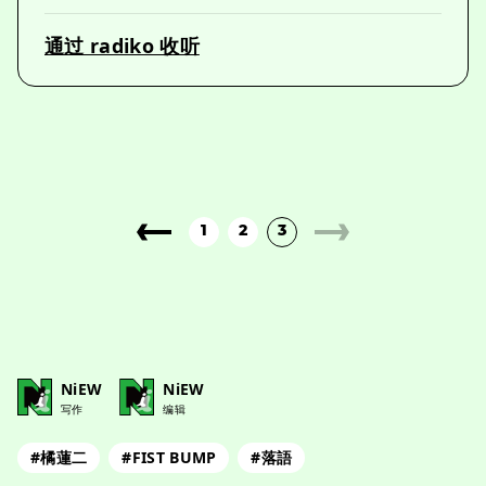
通过 radiko 收听
1
2
3
NiEW
NiEW
写作
编辑
#橘蓮二
#FIST BUMP
#落語