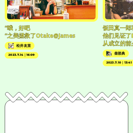
“哦，好吧
饭田真一郎
“之美拯救了Otake@James
他们见证了
从成立的前
松井友里
柴那典
2023.7.14｜16:09
2023.7.10｜13:41