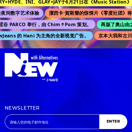
Y×HYDE、INI、GLAY×JAY于6月21日在《Music Station》
间数字艺术体验
潔西卡·賀斯樂的惊悚片《零度社团》将在
 PARCO 举行，由 Chim↑Pom 策划。
再版了奥山由之的 
eans 的 Hani 为主角的全新视觉广告。
京本大我和古川琴
NEWSLETTER
ENTER