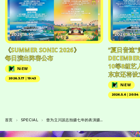
2026.8.14
2026.8.14
《SUMMER SONIC 2026》
“夏日音速”
每日演出阵容公布
DECEMBER
10等8组
NiEW
东京还将设
2026.3.17｜19:43
NiEW
2026.5.6｜20:54
首页
SPECIAL
曾为立川談志拍摄七年的表演摄影师橘蓮二拍摄照片是因为落语救了他的命。