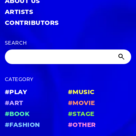
ABOUT US
ARTISTS
CONTRIBUTORS
SEARCH
CATEGORY
#PLAY
#MUSIC
#ART
#MOVIE
#BOOK
#STAGE
#FASHION
#OTHER