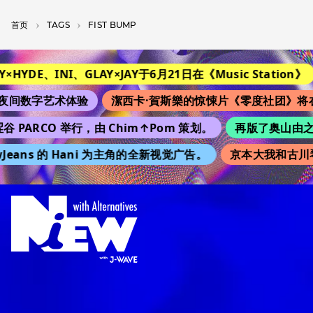
首页
T­A­G­S
FIST BUMP
YDE、INI、GLAY×JAY于6月21日在《Music Station》
改
数字艺术体验
潔西卡·賀斯樂的惊悚片《零度社团》将在日
PARCO 举行，由 Chim↑Pom 策划。
再版了奥山由之的 “K
ans 的 Hani 为主角的全新视觉广告。
京本大我和古川琴音