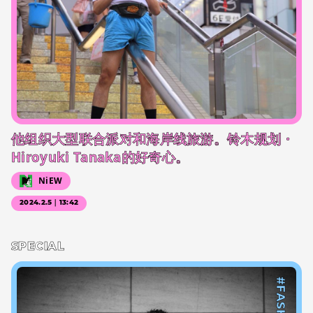
他组织大型联合派对和海岸线旅游。铃木规划・
Hiroyuki Tanaka的好奇心。
NiEW
2024.2.5｜13:42
SPECIAL
#FASHION