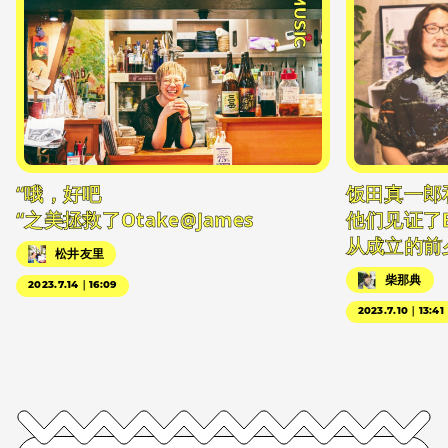
#MUSIC
“哦，好吧
饭田真一郎
“之美拯救了Otake@James
他们见证了
从成立的前
松井友里
柴那典
2023.7.14｜16:09
2023.7.10｜13:41