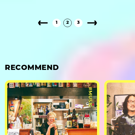
1
2
3
RECOMMEND
#MUSIC