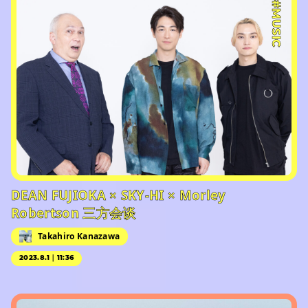
#MUSIC
DEAN FUJIOKA × SKY-HI × Morley
Robertson 三方会谈
Takahiro Kanazawa
2023.8.1｜11:36