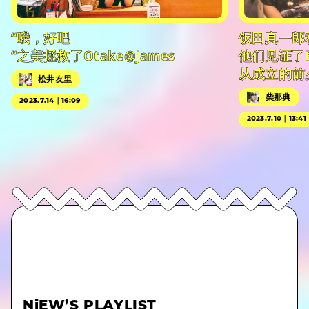
“哦，好吧
饭田真一郎
“之美拯救了Otake@James
他们见证了
从成立的前
松井友里
柴那典
2023.7.14｜16:09
2023.7.10｜13:41
NiEW’S PLAYLIST