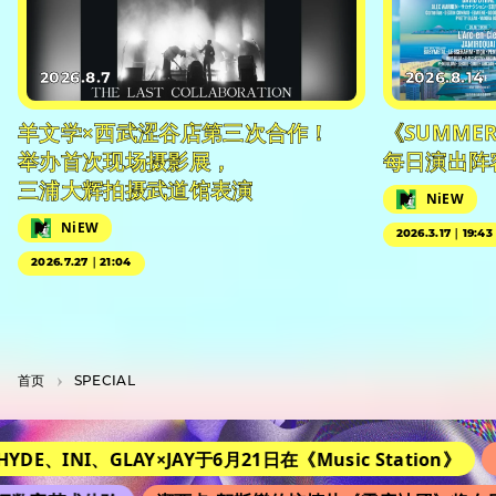
2026.8.7
2026.8.14
羊文学×西武涩谷店第三次合作！
《SUMMER 
举办首次现场摄影展，
每日演出阵
三浦大辉拍摄武道馆表演
NiEW
NiEW
2026.3.17｜19:43
2026.7.27｜21:04
首页
SPECIAL
INI、GLAY×JAY于6月21日在《Music Station》
改编自小