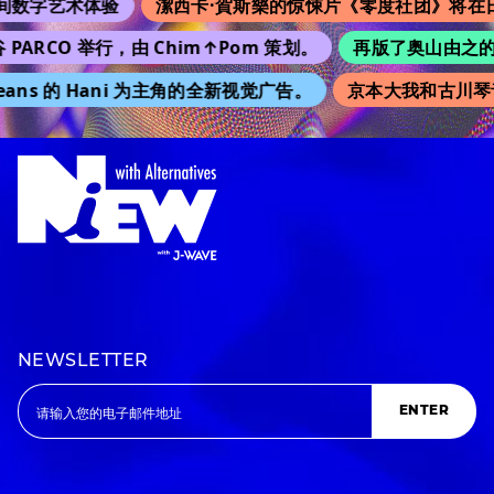
术体验
潔西卡·賀斯樂的惊悚片《零度社团》将在日本上映
CO 举行，由 Chim↑Pom 策划。
再版了奥山由之的 “Kim
s 的 Hani 为主角的全新视觉广告。
京本大我和古川琴音《不
NEWSLETTER
ENTER