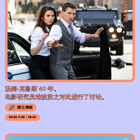
#MOVIE
汤姆-克鲁斯 40 年。
电影研究员难波胜之对此进行了讨论。
隈元博樹
2023.7.25｜16:41