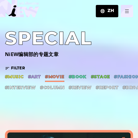
ZH
JA
SPECIAL
EN
ZH
NiEW编辑部的专题文章
FILTER
#MUSIC
#ART
#MOVIE
#BOOK
#STAGE
#FASHIO
#INTERVIEW
#COLUMN
#REVIEW
#REPORT
#BRO