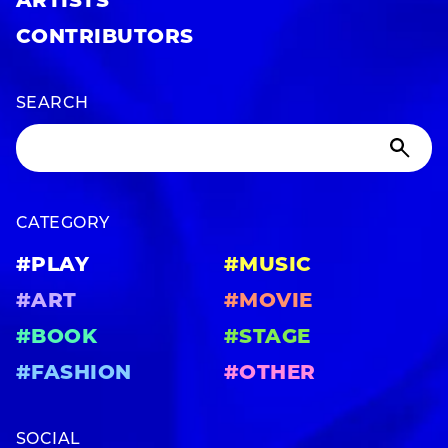
ARTISTS
CONTRIBUTORS
SEARCH
CATEGORY
#PLAY
#MUSIC
#ART
#MOVIE
#BOOK
#STAGE
#FASHION
#OTHER
SOCIAL