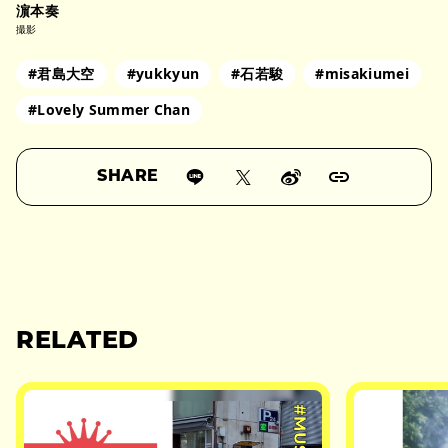
濵本奏
撮影
#君島大空
#yukkyun
#石若駿
#misakiumei
#Lovely Summer Chan
SHARE
RELATED
#MUSIC