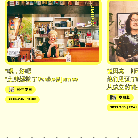
#MUSIC
“哦，好吧
饭田真一郎
“之美拯救了Otake@James
他们见证了
从成立的前
松井友里
柴那典
2023.7.14｜16:09
2023.7.10｜13:41