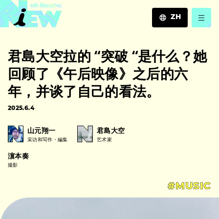
ZH
JA
君島大空拉的 “突破 “是什么？她
EN
ZH
回顾了《午后映像》之后的六
年，并谈了自己的看法。
2025.6.4
山元翔一
君島大空
采访和写作・編集
艺术家
濵本奏
撮影
#MUSIC