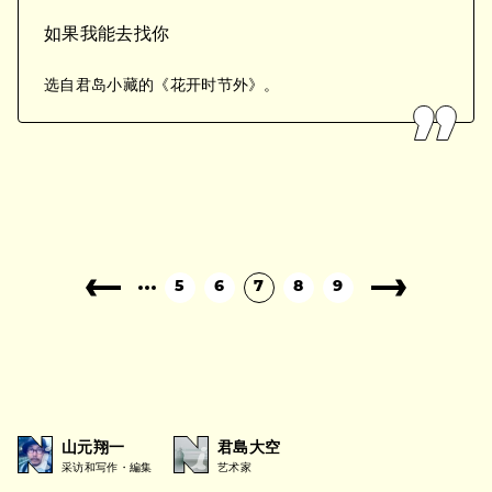
如果我能去找你
选自君岛小藏的《花开时节外》。
5
6
7
8
9
山元翔一
君島大空
采访和写作・編集
艺术家