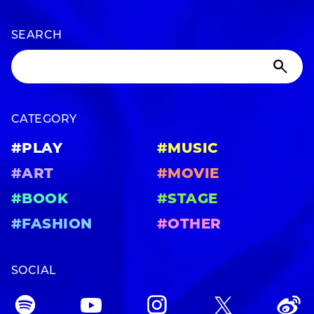
SEARCH
CATEGORY
#PLAY
#MUSIC
#ART
#MOVIE
#BOOK
#STAGE
#FASHION
#OTHER
SOCIAL