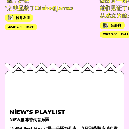
“哦，好吧
饭田真一郎
“之美拯救了Otake@James
他们见证了
从成立的前
松井友里
柴那典
2023.7.14｜16:09
2023.7.10｜13:41
NiEW’S PLAYLIST
NiEW推荐替代音乐🆕
“NiEW Best Music”是一份播放列表，介绍那些顺应时代微