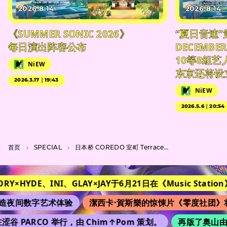
2026.8.14
2026.8.14
《SUMMER SONIC 2026》
“夏日音速”
每日演出阵容公布
DECEMBER
10等8组
NiEW
东京还将设
2026.3.17｜19:43
NiEW
2026.5.6｜20:54
首页
SPECIAL
日本桥 COREDO 室町 Terrace是台湾文化爱好者的必游之地。
YDE、INI、GLAY×JAY于6月21日在《Music Station》
改
数字艺术体验
潔西卡·賀斯樂的惊悚片《零度社团》将在日
PARCO 举行，由 Chim↑Pom 策划。
再版了奥山由之的 “K