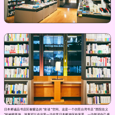
日本桥诚品书店区橱窗边的 “坐读 “空间。这是一个仿照台湾书店 “西院信义
“的秘密基地，游客可以在这里一边欣赏日本桥地区的风景，一边阅读自己感