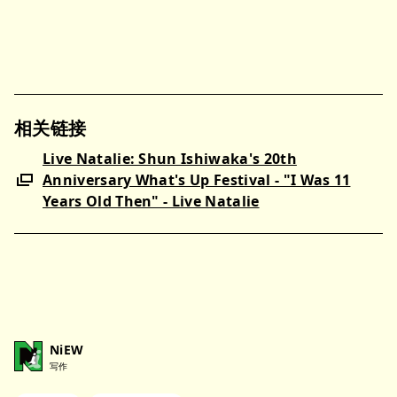
相关链接
Live Natalie: Shun Ishiwaka's 20th
Anniversary What's Up Festival - "I Was 11
Years Old Then" - Live Natalie
NiEW
写作