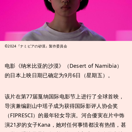
©2024『ナミビアの砂漠』製作委員会
电影《纳米比亚的沙漠》（Desert of Namibia）
的日本上映日期已确定为9月6日（星期五）。
该片在第77届戛纳国际电影节上进行了全球首映，
导演兼编剧山中瑶子成为获得国际影评人协会奖
（FIPRESCI）的最年轻女导演。河合優実在片中饰
演21岁的女子Kana，她对任何事情都没有热情，甚