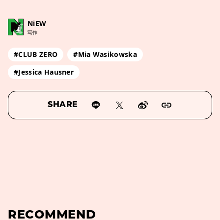
NiEW
写作
#CLUB ZERO
#Mia Wasikowska
#Jessica Hausner
SHARE
RECOMMEND