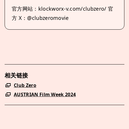
官方网站：klockworx-v.com/clubzero/ 官
方 X：@clubzeromovie
相关链接
Club Zero
AUSTRIAN Film Week 2024