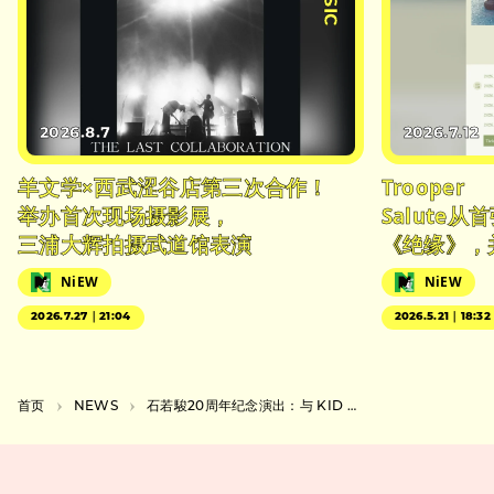
2026.8.7
2026.7.12
羊文学×西武涩谷店第三次合作！
Trooper
举办首次现场摄影展，
Salute
三浦大辉拍摄武道馆表演
《绝缘》，
NiEW
NiEW
2026.7.27｜21:04
2026.5.21｜18:32
首页
NEWS
石若駿20周年纪念演出：与 KID FRESINO、君島大空、CRCK/LCKS等人的两天活动