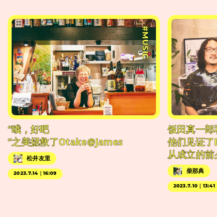
#MUSIC
“哦，好吧
饭田真一郎
“之美拯救了Otake@James
他们见证了
从成立的前
松井友里
柴那典
2023.7.14｜16:09
2023.7.10｜13:41