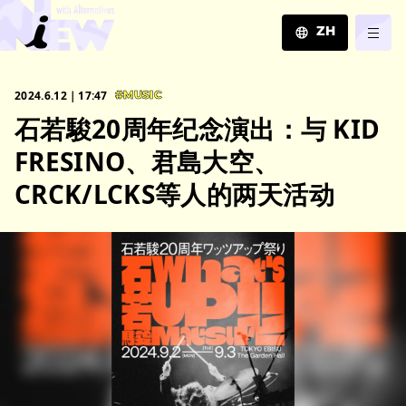
ZH
JA
2024.6.12｜17:47
#MUSIC
EN
石若駿20周年纪念演出：与 KID
ZH
FRESINO、君島大空、
CRCK/LCKS等人的两天活动