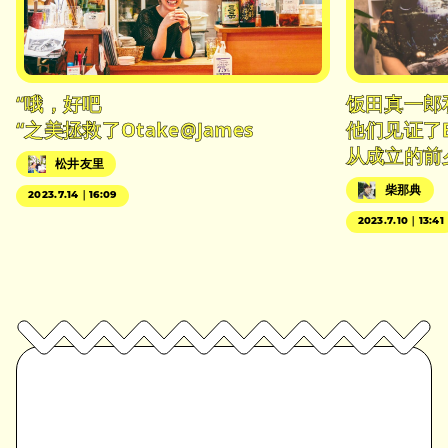
“哦，好吧
饭田真一郎
“之美拯救了Otake@James
他们见证了
从成立的前
松井友里
柴那典
2023.7.14｜16:09
2023.7.10｜13:41