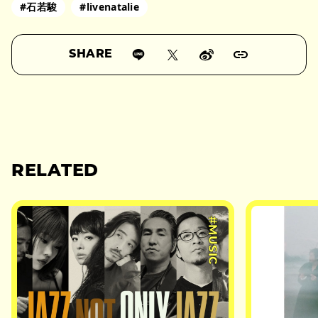
#石若駿
#livenatalie
SHARE
RELATED
#MUSIC