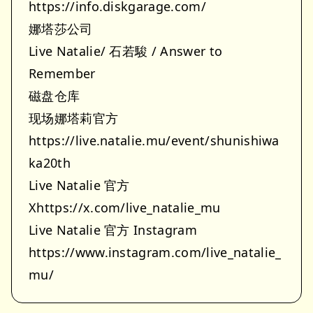
https://info.diskgarage.com/
娜塔莎公司
Live Natalie/ 石若駿 / Answer to
Remember
磁盘仓库
现场娜塔莉官方
https://live.natalie.mu/event/shunishiwa
ka20th
Live Natalie 官方
Xhttps://x.com/live_natalie_mu
Live Natalie 官方 Instagram
https://www.instagram.com/live_natalie_
mu/