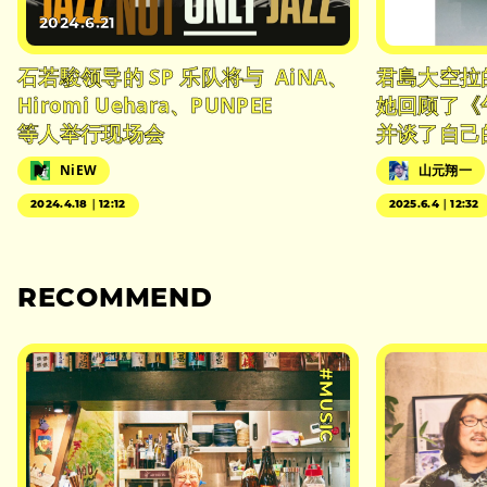
2024.6.21
石若駿领导的 SP 乐队将与 AiNA、
君島大空拉的
Hiromi Uehara、PUNPEE
她回顾了《
等人举行现场会
并谈了自己
NiEW
山元翔一
2024.4.18｜12:12
2025.6.4｜12:32
RECOMMEND
#MUSIC