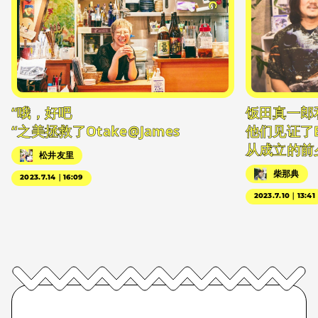
“哦，好吧
饭田真一郎
“之美拯救了Otake@James
他们见证了
从成立的前
松井友里
柴那典
2023.7.14｜16:09
2023.7.10｜13:41