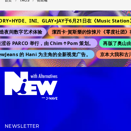
首页
T­A­G­S
長島確
TORY×HYDE、INI、GLAY×JAY于6月21日在《Music Station》
夜间数字艺术体验
潔西卡·賀斯樂的惊悚片《零度社团》将
涩谷 PARCO 举行，由 Chim↑Pom 策划。
再版了奥山由之的
wJeans 的 Hani 为主角的全新视觉广告。
京本大我和古川
NEWSLETTER