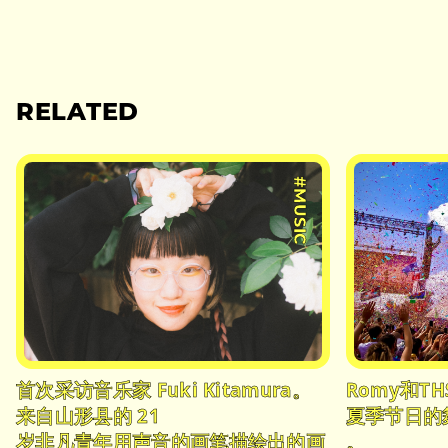
RELATED
#MUSIC
首次采访音乐家 Fuki Kitamura。
Romy和THS
来自山形县的 21
夏季节日的
岁非凡青年用声音的画笔描绘出的画
。