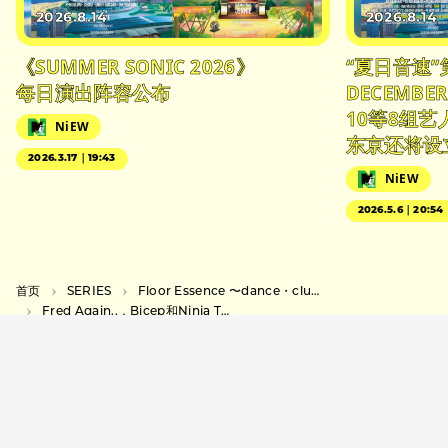
2026.8.14
2026.8.14
《SUMMER SONIC 2026》
“夏日音速”
每日演出阵容公布
DECEMBER
10等8组
NiEW
东京还将设
2026.3.17｜19:43
NiEW
2026.5.6｜20:54
首页
SERIES
Floor Essence 〜dance・club・party〜
Fred Again..，Bicep和Ninja Tune，介绍关注三个年轻的音乐家们。
》
改编自小熊维尼的恐怖电影续集《维尼熊之熊山》将于 8
零度社团》将在日本上映
《Iké Boys》首次亮相，向日本