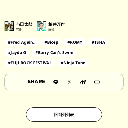
与田太郎
柏井万作
写作
编辑
#Fred Again..
#Bicep
#ROMY
#TSHA
#Jayda G
#Barry Can't Swim
#FUJI ROCK FESTIVAL
#Ninja Tune
SHARE
回到列列表