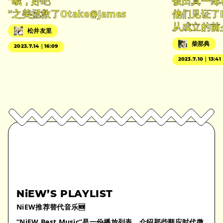
“哦，好吧
饭田真一郎
“之美拯救了Otake@James
他们见证了
从成立的前
松井友里
柴那典
2023.7.14｜16:09
2023.7.10｜13:41
NiEW’S PLAYLIST
NiEW推荐替代音乐🆕
“NiEW Best Music”是一份播放列表，介绍那些顺应时代微