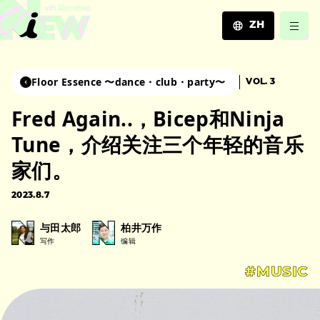
ZH
JA
EN
Floor Essence 〜dance・club・party〜
VOL. 3
ZH
Fred Again..，Bicep和Ninja
Tune，介绍关注三个年轻的音乐
家们。
2023.8.7
与田太郎
柏井万作
写作
编辑
#MUSIC