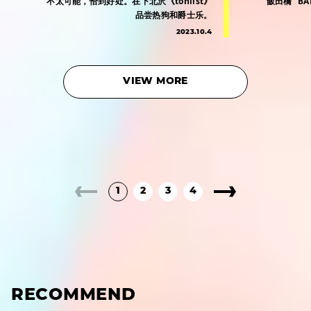
不太可能，恰到好处。在下北沢《tonlist》
飯田橋 “B
品尝热狗和爵士乐。
2023.10.4
VIEW MORE
1
2
3
4
RECOMMEND