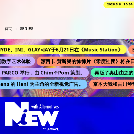
2026.5.6｜20:54
首页
SERIES
INI、GLAY×JAY于6月21日在《Music Station》
改编自小
术体验
潔西卡·賀斯樂的惊悚片《零度社团》将在日本上映
CO 举行，由 Chim↑Pom 策划。
再版了奥山由之的 “Kim
s 的 Hani 为主角的全新视觉广告。
京本大我和古川琴音《不