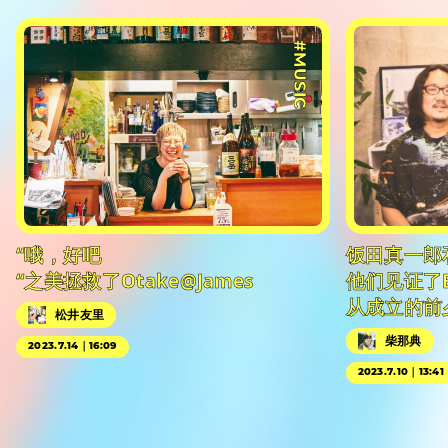
#MUSIC
“哦，好吧
饭田真一郎
“之美拯救了Otake@James
他们见证了
从成立的前
松井友里
柴那典
2023.7.14｜16:09
2023.7.10｜13:41