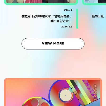
VOL. 7
在交流日记即将结束时，”你是闪亮的，
新书出版
我不会忘记你”。
2024.5.7
VIEW MORE
#MOVIE