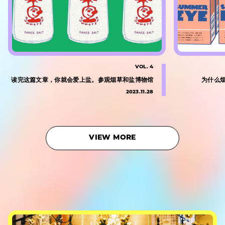
VOL. 4
读完这篇文章，你就会爱上盐。参观烟草和盐博物馆
为什么
2023.11.28
VIEW MORE