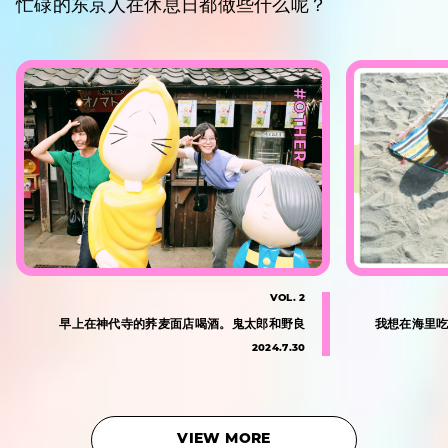
忙碌的东京人在休息日都做些什么呢？
#OTHER
VOL. 2
早上在神代寺的荞麦面店喝酒。鬼太郎和野良
我想在海里吃佩
2024.7.30
VIEW MORE