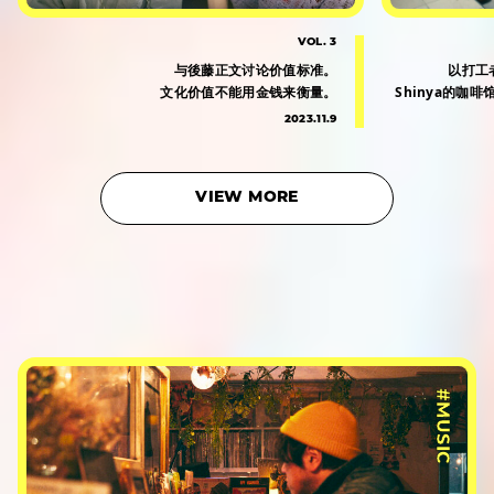
VOL. 3
与後藤正文讨论价值标准。
以打工
文化价值不能用金钱来衡量。
Shinya的咖
2023.11.9
VIEW MORE
#MUSIC