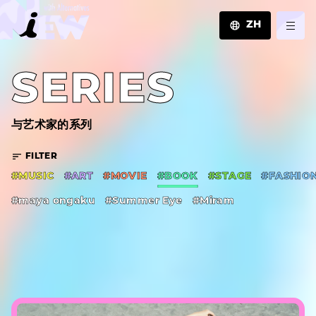
ZH
JA
SERIES
EN
ZH
与艺术家的系列
FILTER
#MUSIC
#ART
#MOVIE
#BOOK
#STAGE
#FASHIO
#maya ongaku
#Summer Eye
#Miram