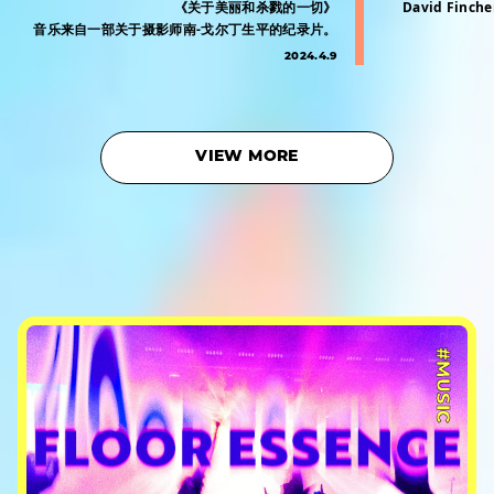
《关于美丽和杀戮的一切》
David Fi
音乐来自一部关于摄影师南-戈尔丁生平的纪录片。
2024.4.9
VIEW MORE
#MUSIC