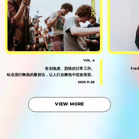
#MUSIC
VOL. 4
告别焦虑、恐惧的日常工作。
Fre
站在流行舞曲的最前沿，让人们在舞池中绽放笑容。
2023.11.28
VIEW MORE