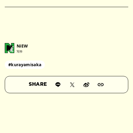
NiEW
写作
#kurayamisaka
SHARE