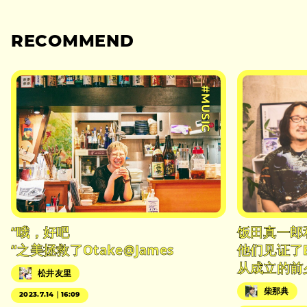
RECOMMEND
#MUSIC
“哦，好吧
饭田真一郎
“之美拯救了Otake@James
他们见证了
从成立的前
松井友里
柴那典
2023.7.14｜16:09