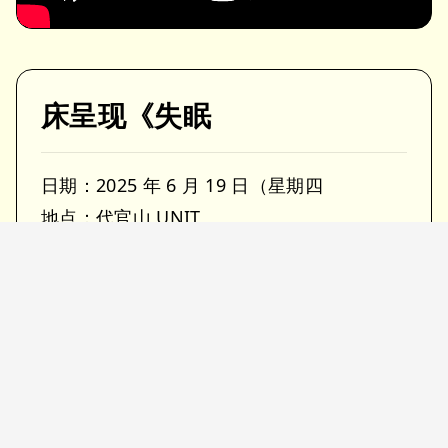
床呈现《失眠
日期：2025 年 6 月 19 日（星期四
地点：代官山 UNIT
时间：18:00 开始/19:00 开始
价格：预售 3,500 日元/现场 4,000 日元（*
两场均需另加一杯饮料）
特色：床 / ACE COOL / 无巴士
购买门票
https://eplus.jp/sf/detail/4328050001-