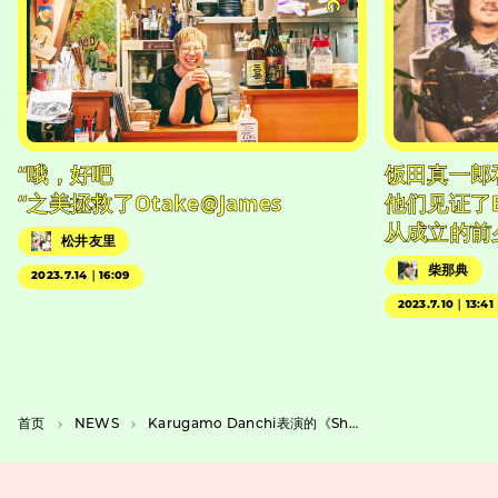
“哦，好吧
饭田真一郎
“之美拯救了Otake@James
他们见证了
从成立的前
松井友里
柴那典
2023.7.14｜16:09
2023.7.10｜13:41
首页
NEWS
Karugamo Danchi表演的《Shizuru,Shiramumade Ike》是一部 “未抛光 “的浪漫喜剧，以冬季的小田原为背景。