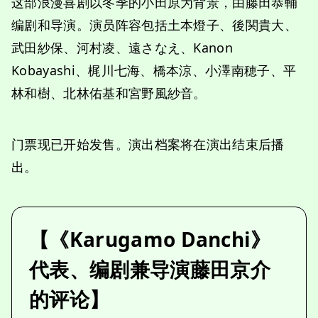
这部浪漫喜剧以冬季的小田原为背景，由藤田恭輔
编剧和导演。演员阵容包括土本燈子、後関貴大、
武田紗保、河村凌、遠さなえ、Kanon
Kobayashi、梶川七海、橋本涼、小澤南穂子、平
林和樹、北林佑基和宮野風紗音。
门票现已开始发售。演出档案将在演出结束后播
出。
【《Karugamo Danchi》
代表、编剧兼导演藤田京介
的评论】