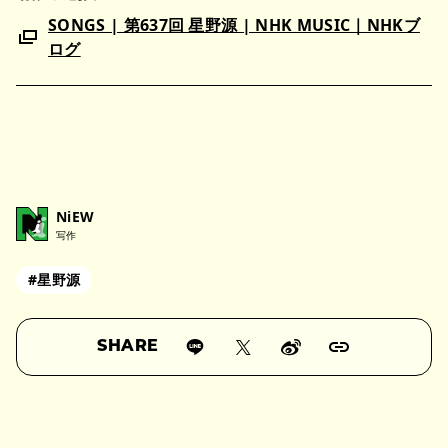
SONGS | 第637回 星野源 | NHK MUSIC｜NHKブ
ログ
NiEW
写作
#星野源
SHARE