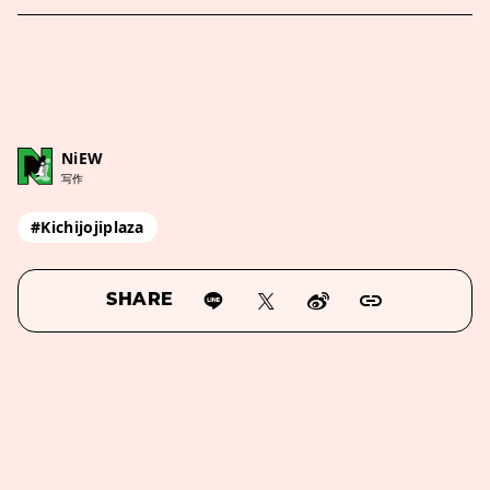
NiEW
写作
#Kichijojiplaza
SHARE