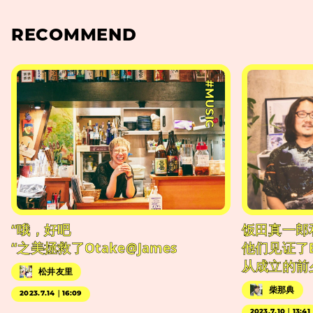
RECOMMEND
#MUSIC
“哦，好吧
饭田真一郎
“之美拯救了Otake@James
他们见证了
从成立的前
松井友里
柴那典
2023.7.14｜16:09
2023.7.10｜13:41