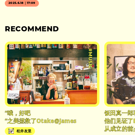
2025.6.18｜17:09
RECOMMEND
#MUSIC
“哦，好吧
饭田真一郎
“之美拯救了Otake@James
他们见证了
从成立的前
松井友里