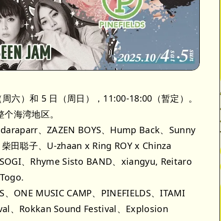
日（周六）和 5 日（周日），11:00-18:00（暂定）。
整个海湾地区。
aparr、ZAZEN BOYS、Hump Back、Sunny
、柴田聪子、U-zhaan x Ring ROY x Chinza
OGI、Rhyme Sisto BAND、xiangyu, Reitaro
 Togo.
S、ONE MUSIC CAMP、PINEFIELDS、ITAMI
val、Rokkan Sound Festival、Explosion