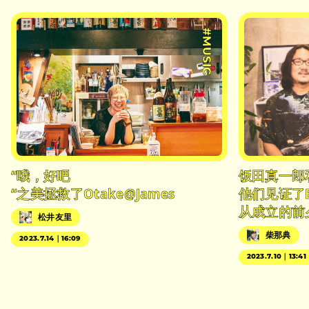
#MUSIC
“哦，好吧
饭田真一郎
“之美拯救了Otake@James
他们见证了
从成立的前
松井友里
柴那典
2023.7.14｜16:09
2023.7.10｜13:41