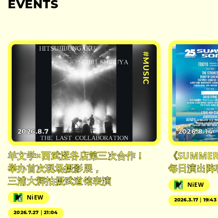
EVENTS
#MUSIC
2026.8.7
2026.8.14
羊文学×西武涩谷店第三次合作！
《SUMMER 
举办首次现场摄影展，
每日演出阵
三浦大辉拍摄武道馆表演
NiEW
NiEW
2026.3.17｜19:43
2026.7.27｜21:04