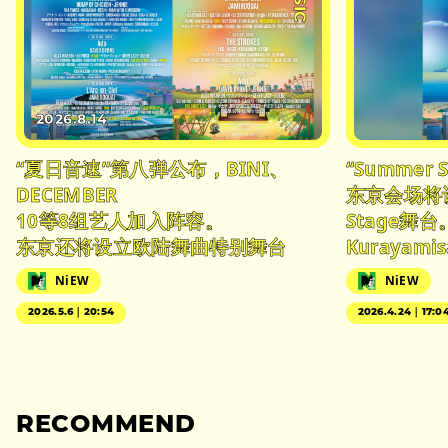
2026.8.14
“夏日音速”第八弹公布，BINI、
“Summer S
DECEMBER
东京会场将设立
10等8组艺人加入阵容。
Stage舞台。
东京还将设立欧陆舞曲特别舞台
Kurayam
NiEW
NiEW
2026.5.6｜20:54
2026.4.24｜17:0
RECOMMEND