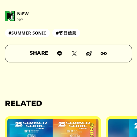
NiEW
写作
#SUMMER SONIC
#节日信息
SHARE
RELATED
#MUSIC