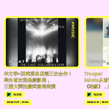
#MUSIC
2026.8.7
2026.7.12
羊文学×西武涩谷店第三次合作！
Trooper
举办首次现场摄影展，
Salute
三浦大辉拍摄武道馆表演
《绝缘》，
NiEW
NiEW
2026.7.27｜21:04
2026.5.21｜18:32