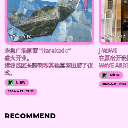
#OTHER
2024.4.17
2024.4.17
东急广场原宿 “Harakado”
J-WAVE
盛大开业。
在原宿开设播
涩谷区区长詩羽和其他嘉宾出席了仪
WAVE ARR
式。
NiEW
NiEW
2024.4.9｜17:50
2024.4.23｜17:22
RECOMMEND