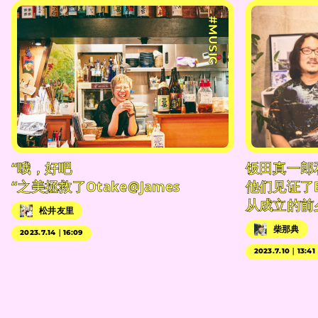
#MUSIC
“哦，好吧
饭田真一郎
“之美拯救了Otake@James
他们见证了
从成立的前
松井友里
柴那典
2023.7.14｜16:09
2023.7.10｜13:41