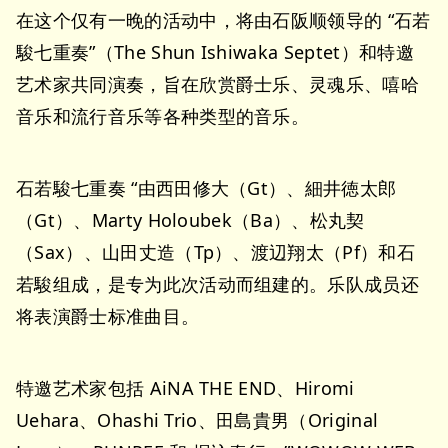
在这个仅有一晚的活动中，将由石阪顺领导的 “石若
駿七重奏”（The Shun Ishiwaka Septet）和特邀
艺术家共同演奏，旨在欣赏爵士乐、灵魂乐、嘻哈
音乐和流行音乐等各种类型的音乐。
石若駿七重奏 “由西田修大（Gt）、細井徳太郎
（Gt）、Marty Holoubek（Ba）、松丸契
（Sax）、山田丈造（Tp）、渡辺翔太（Pf）和石
若駿组成，是专为此次活动而组建的。乐队成员还
将表演爵士标准曲目。
特邀艺术家包括 AiNA THE END、Hiromi
Uehara、Ohashi Trio、田島貴男（Original