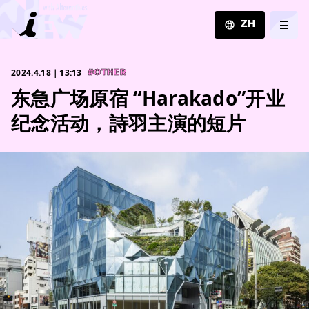
ZH
JA
2024.4.18｜13:13
#OTHER
EN
东急广场原宿 “Harakado”开业
ZH
纪念活动，詩羽主演的短片