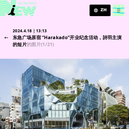
ZH
JA
2024.4.18｜13:13
EN
东急广场原宿 “Harakado”开业纪念活动，詩羽主演
ZH
的短片
的图片
(
1
/21)