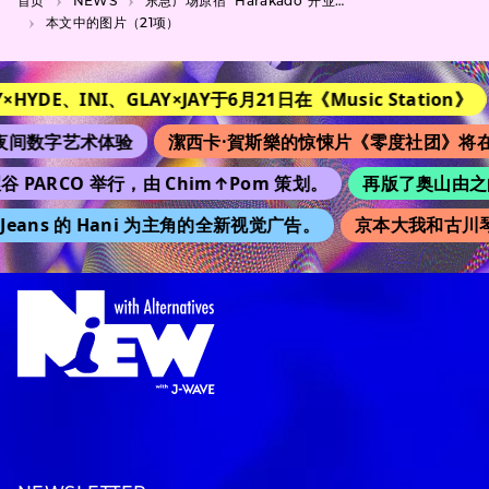
首页
NEWS
东急广场原宿 “Harakado”开业纪念活动，詩羽主演的短片
本文中的图片（21项）
RY×HYDE、INI、GLAY×JAY于6月21日在《Music Station》
间数字艺术体验
潔西卡·賀斯樂的惊悚片《零度社团》将在
谷 PARCO 举行，由 Chim↑Pom 策划。
再版了奥山由之的 
Jeans 的 Hani 为主角的全新视觉广告。
京本大我和古川琴