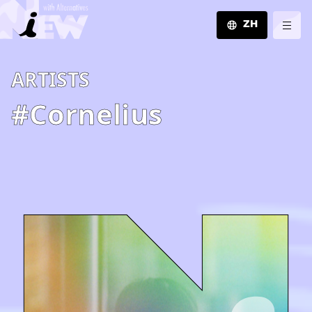
ZH
JA
A­R­T­I­S­T­S
EN
ZH
#Cornelius