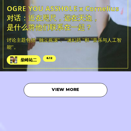
OGRE YOU ASSHOLE x Cornelius
对话：近在咫尺，远在天边，
是什么将他们联系在一起？
讨论主题包括 “独立摇滚”、“迷幻药 ”和 “音乐与人工智
能”。
6.12
柴崎祐二
VIEW MORE