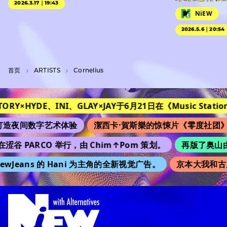
2026.3.17｜19:43
NiEW
2026.5.6｜20:54
首页
A­R­T­I­S­T­S
Cornelius
TORY×HYDE、INI、GLAY×JAY于6月21日在《Music Station》
夜间数字艺术体验
潔西卡·賀斯樂的惊悚片《零度社团》将
涩谷 PARCO 举行，由 Chim↑Pom 策划。
再版了奥山由之的
wJeans 的 Hani 为主角的全新视觉广告。
京本大我和古川