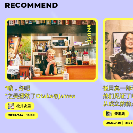
RECOMMEND
#MUSIC
“哦，好吧
饭田真一郎
“之美拯救了Otake@James
他们见证了
从成立的前
松井友里
柴那典
2023.7.14｜16:09
2023.7.10｜13:41