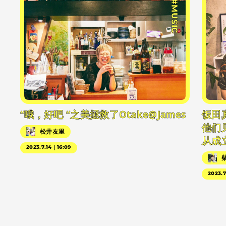
#MUSIC
“哦，好吧 “之美拯救了Otake@James
饭田
他们
松井友里
从成
2023.7.14｜16:09
2023.7