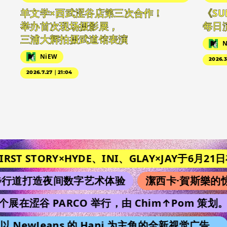
羊文学×西武涩谷店第三次合作！
《SU
举办首次现场摄影展，
每日
三浦大辉拍摄武道馆表演
N
NiEW
2026.3
2026.7.27｜21:04
ST STORY×HYDE、INI、GLAY×JAY于6月21日在《M
道打造夜间数字艺术体验
潔西卡·賀斯樂的惊
个展在涩谷 PARCO 举行，由 Chim↑Pom 策划。
NewJeans 的 Hani 为主角的全新视觉广告。