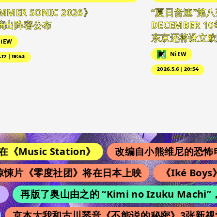
MMER SONIC 2026》
“夏日音速”第八
演出阵容公布
DECEMBER 
东京还将设立欧
iEW
NiEW
.17｜19:43
2026.5.6｜20:54
usic Station》
改编自小熊维尼的恐怖电影续
悚片《零度社团》将在日本上映
《Iké Boy
再版了奥山由之的 “Kimi no Izuku Ma
京本大我和古川琴音《不能说的秘密》3张新视觉