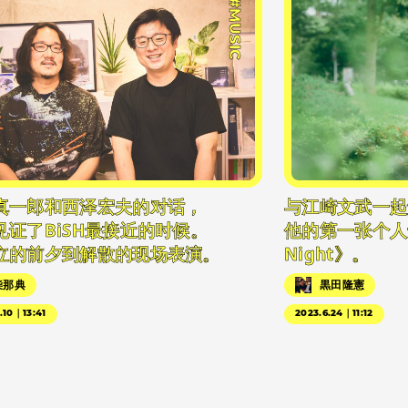
#MUSIC
真一郎和西泽宏夫的对话，
与江崎文武一起
见证了BiSH最接近的时候。
他的第一张个人专辑
立的前夕到解散的现场表演。
Night》。
柴那典
黒田隆憲
.10｜13:41
2023.6.24｜11:12