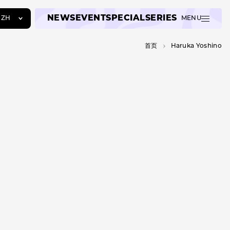
NEWS
EVENT
SPECIAL
SERIES
ZH
MENU
JA
首页
Haruka Yoshino
EN
ZH