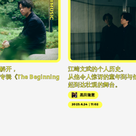
#MUSIC
解开，
江崎文武的个人历史。
《The Beginning
从他令人惊讶的童年到与
起到达壮观的舞台。
黒田隆憲
2023.6.24｜11:02