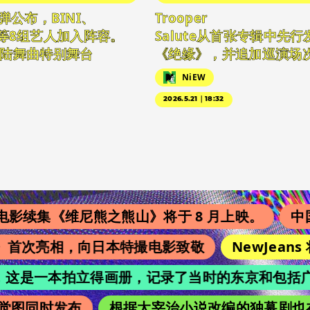
弹公布，BINI、
Trooper
10等8组艺人加入阵容。
Salute从首张专辑中先
陆舞曲特别舞台
《绝缘》，并追加巡演场
NiEW
2026.5.21｜18:32
集《维尼熊之熊山》将于 8 月上映。
中国翻
s》首次亮相，向日本特撮电影致敬
NewJeans 
chi”，这是一本拍立得画册，记录了当时的东京和包括广濑
图同时发布
根据太宰治小说改编的独幕剧也在吉祥