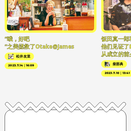
“哦，好吧
饭田真一郎
“之美拯救了Otake@James
他们见证了
从成立的前
松井友里
柴那典
2023.7.14｜16:09
2023.7.10｜13:41