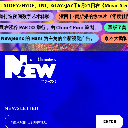
T STORY×HYDE、INI、GLAY×JAY于6月21日在《Music Stat
打造夜间数字艺术体验
潔西卡·賀斯樂的惊悚片《零度社团
展在涩谷 PARCO 举行，由 Chim↑Pom 策划。
再版了奥山由
NewJeans 的 Hani 为主角的全新视觉广告。
京本大我和
NEWSLETTER
ENTER