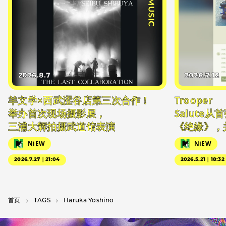
#MUSIC
2026.8.7
2026.7.12
羊文学×西武涩谷店第三次合作！
Trooper
举办首次现场摄影展，
Salute
三浦大辉拍摄武道馆表演
《绝缘》，
NiEW
NiEW
2026.7.27｜21:04
2026.5.21｜18:32
首页
T­A­G­S
Haruka Yoshino