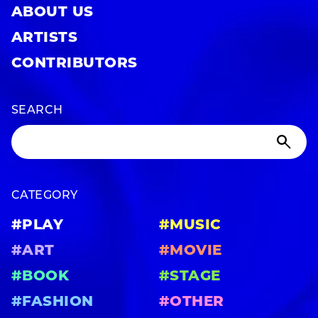
ABOUT US
ARTISTS
CONTRIBUTORS
SEARCH
CATEGORY
#PLAY
#MUSIC
#ART
#MOVIE
#BOOK
#STAGE
#FASHION
#OTHER