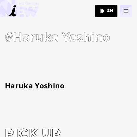
ZH
JA
#Haruka Yoshino
EN
ZH
Haruka Yoshino
PICK UP