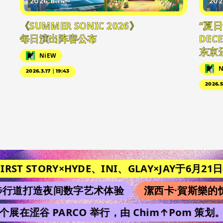
2026.8.14
202
《SUMMER SONIC 2026》
“夏
每日演出阵容公布
DEC
东京
NiEW
N
2026.3.17｜19:43
2026.
RST STORY×HYDE、INI、GLAY×JAY于6月21日在《
道打造夜间数字艺术体验
潔西卡·賀斯樂的惊
个展在涩谷 PARCO 举行，由 Chim↑Pom 策划。