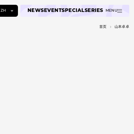
NEWS
EVENT
SPECIAL
SERIES
ZH
MENU
JA
首页
山本卓卓
EN
ZH