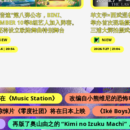
6.8.14
2026.8.7
日音速”第八弹公布，BINI、
羊文学×西武涩
EMBER 10等8组艺人加入阵容。
举办首次现场摄
还将设立欧陆舞曲特别舞台
三浦大辉拍摄武
iEW
NiEW
5.6｜20:54
2026.7.27｜21:04
Music Station》
改编自小熊维尼的恐怖电影
悚片《零度社团》将在日本上映
《Iké Boy
再版了奥山由之的 “Kimi no Izuku Ma