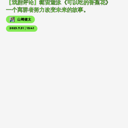
【戏剧评论】範宙遊泳《可以吃的香蕉花》
一个离群者努力改变未来的故事。
山﨑健太
2023.7.31｜15:41