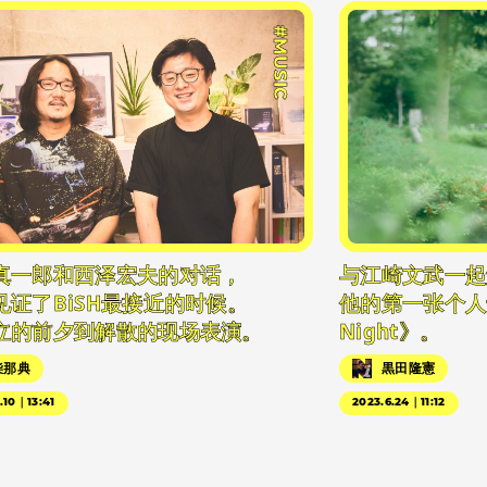
#MUSIC
真一郎和西泽宏夫的对话，
与江崎文武一起
见证了BiSH最接近的时候。
他的第一张个人专辑
立的前夕到解散的现场表演。
Night》。
柴那典
黒田隆憲
.10｜13:41
2023.6.24｜11:12