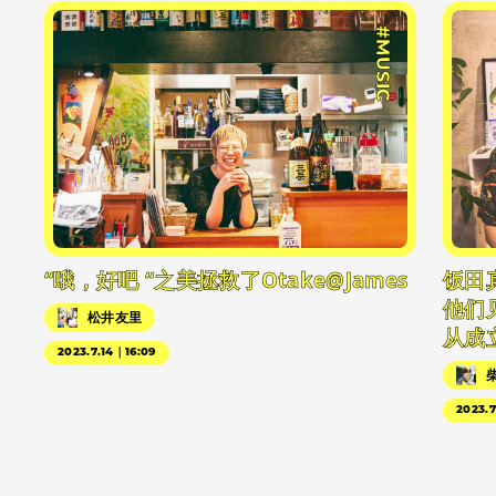
#MUSIC
“哦，好吧 “之美拯救了Otake@James
饭田
他们
松井友里
从成
2023.7.14｜16:09
2023.7