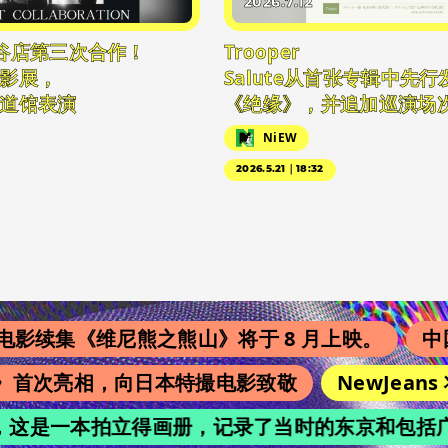
2026.7.12
谷店第三次合作！
Trooper
影展，
Salute从首张专辑中先
道馆表演
《绝缘》，并追加巡演场
NiEW
2026.5.21｜18:32
续集《维尼熊之熊山》将于 8 月上映。
中国翻
s》首次亮相，向日本特撮电影致敬
NewJeans
chi”，这是一本拍立得画册，记录了当时的东京和包括广