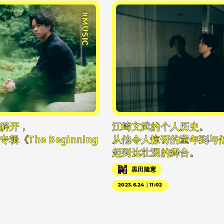
#MUSIC
解开，
江崎文武的个人历史。
《The Beginning
从他令人惊讶的童年到与
起到达壮观的舞台。
黒田隆憲
2023.6.24｜11:02