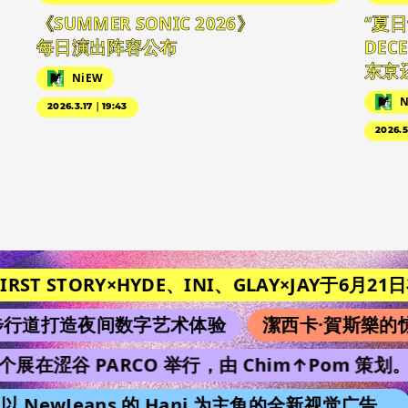
《SUMMER SONIC 2026》
“夏
每日演出阵容公布
DEC
东京
NiEW
N
2026.3.17｜19:43
2026.
RST STORY×HYDE、INI、GLAY×JAY于6月21日在《M
道打造夜间数字艺术体验
潔西卡·賀斯樂的惊
个展在涩谷 PARCO 举行，由 Chim↑Pom 策划。
NewJeans 的 Hani 为主角的全新视觉广告。