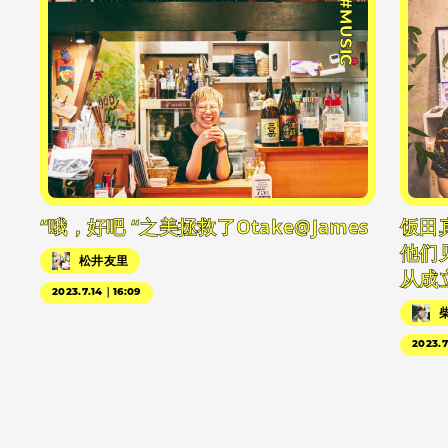
#MUSIC
“哦，好吧 “之美拯救了Otake@James
饭田
他们
松井友里
从成
2023.7.14｜16:09
2023.7