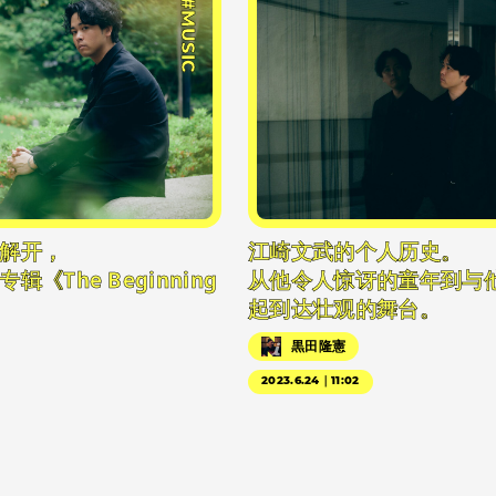
#MUSIC
解开，
江崎文武的个人历史。
《The Beginning
从他令人惊讶的童年到与
起到达壮观的舞台。
黒田隆憲
2023.6.24｜11:02