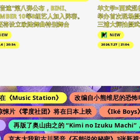
日音速”第八弹公布，BINI、
羊文学×西武涩
EMBER 10等8组艺人加入阵容。
举办首次现场摄
还将设立欧陆舞曲特别舞台
三浦大辉拍摄武
iEW
NiEW
5.6｜20:54
2026.7.27｜21:04
usic Station》
改编自小熊维尼的恐怖电影续
悚片《零度社团》将在日本上映
《Iké Boy
再版了奥山由之的 “Kimi no Izuku Ma
京本大我和古川琴音《不能说的秘密》3张新视觉