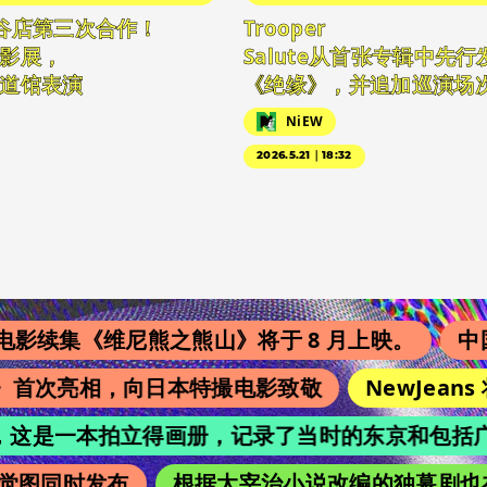
谷店第三次合作！
Trooper
影展，
Salute从首张专辑中先
道馆表演
《绝缘》，并追加巡演场
NiEW
2026.5.21｜18:32
集《维尼熊之熊山》将于 8 月上映。
中国翻
s》首次亮相，向日本特撮电影致敬
NewJeans 
chi”，这是一本拍立得画册，记录了当时的东京和包括广濑
图同时发布
根据太宰治小说改编的独幕剧也在吉