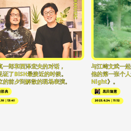
#MUSIC
真一郎和西泽宏夫的对话，
与江崎文武一起
见证了BiSH最接近的时候。
他的第一张个人专辑
立的前夕到解散的现场表演。
Night》。
柴那典
黒田隆憲
.10｜13:41
2023.6.24｜11:12