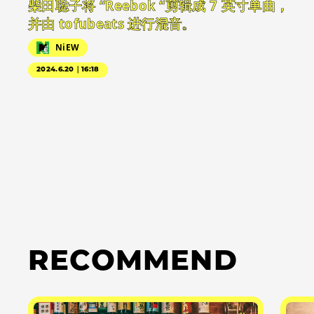
柴田聡子将 “Reebok “剪辑成 7 英寸单曲，
并由 tofubeats 进行混音。
NiEW
2024.6.20｜16:18
RECOMMEND