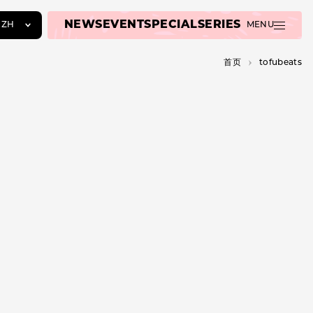
NEWS
EVENT
SPECIAL
SERIES
ZH
MENU
JA
首页
tofubeats
EN
ZH