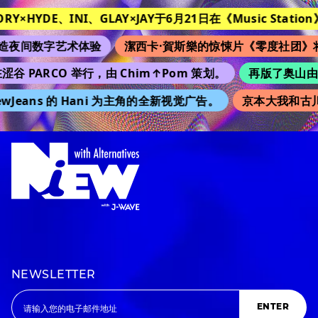
TORY×HYDE、INI、GLAY×JAY于6月21日在《Music Station
造夜间数字艺术体验
潔西卡·賀斯樂的惊悚片《零度社团》
涩谷 PARCO 举行，由 Chim↑Pom 策划。
再版了奥山由之
wJeans 的 Hani 为主角的全新视觉广告。
京本大我和古川
NEWSLETTER
ENTER