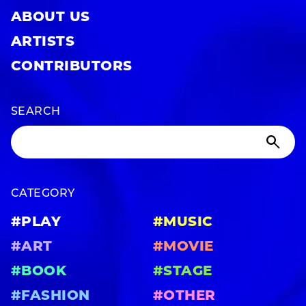
ABOUT US
ARTISTS
CONTRIBUTORS
SEARCH
CATEGORY
#PLAY
#MUSIC
#ART
#MOVIE
#BOOK
#STAGE
#FASHION
#OTHER