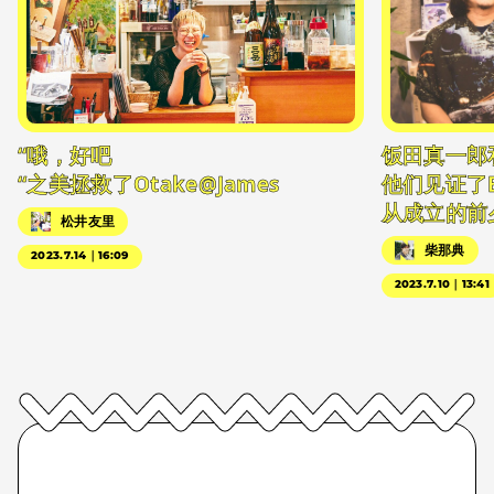
“哦，好吧
饭田真一郎
“之美拯救了Otake@James
他们见证了
从成立的前
松井友里
柴那典
2023.7.14｜16:09
2023.7.10｜13:41