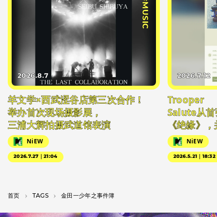
#MUSIC
2026.8.7
2026.7.12
羊文学×西武涩谷店第三次合作！
Trooper
举办首次现场摄影展，
Salute
三浦大辉拍摄武道馆表演
《绝缘》，
NiEW
NiEW
2026.7.27｜21:04
2026.5.21｜18:32
首页
T­A­G­S
金田一少年之事件簿