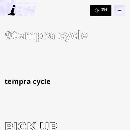
ZH
JA
#tempra cycle
EN
ZH
tempra cycle
PICK UP