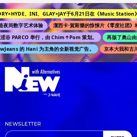
ORY×HYDE、INI、GLAY×JAY于6月21日在《Music Station》
夜间数字艺术体验
潔西卡·賀斯樂的惊悚片《零度社团》将
涩谷 PARCO 举行，由 Chim↑Pom 策划。
再版了奥山由之的
wJeans 的 Hani 为主角的全新视觉广告。
京本大我和古川
NEWSLETTER