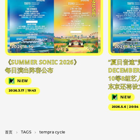
#MUSIC
2026.8.14
2026.8.14
《SUMMER SONIC 2026》
“夏日音速”
每日演出阵容公布
DECEMBER
10等8组
NiEW
东京还将设
2026.3.17｜19:43
NiEW
2026.5.6｜20:54
首页
T­A­G­S
tempra cycle