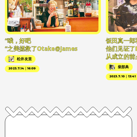
“哦，好吧
饭田真一郎
“之美拯救了Otake@James
他们见证了
从成立的前
松井友里
柴那典
2023.7.14｜16:09
2023.7.10｜13:41