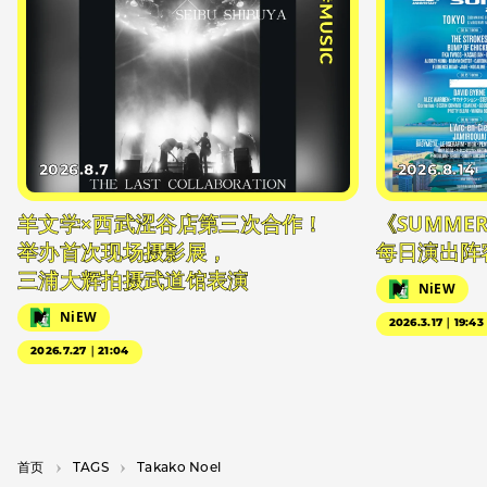
#MUSIC
2026.8.7
2026.8.14
羊文学×西武涩谷店第三次合作！
《SUMMER 
举办首次现场摄影展，
每日演出阵
三浦大辉拍摄武道馆表演
NiEW
NiEW
2026.3.17｜19:43
2026.7.27｜21:04
首页
T­A­G­S
Takako Noel