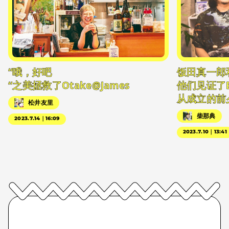
“哦，好吧
饭田真一郎
“之美拯救了Otake@James
他们见证了
从成立的前
松井友里
柴那典
2023.7.14｜16:09
2023.7.10｜13:41