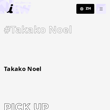
ZH
JA
#Takako Noel
EN
ZH
Takako Noel
PICK UP