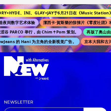
TORY×HYDE、INI、GLAY×JAY于6月21日在《Music Station》
造夜间数字艺术体验
潔西卡·賀斯樂的惊悚片《零度社团》
涩谷 PARCO 举行，由 Chim↑Pom 策划。
再版了奥山由之的
wJeans 的 Hani 为主角的全新视觉广告。
京本大我和古川
NEWSLETTER