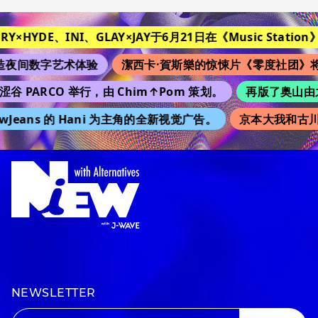
ORY×HYDE、INI、GLAY×JAY于6月21日在《Music Station》
夜间数字艺术体验
潔西卡·賀斯樂的惊悚片《零度社团》将
涩谷 PARCO 举行，由 Chim↑Pom 策划。
再版了奥山由之的
wJeans 的 Hani 为主角的全新视觉广告。
京本大我和古川
NEWSLETTER