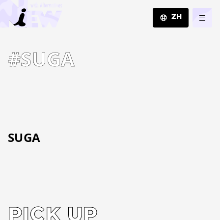
ZH
JA
#SUGA
EN
ZH
SUGA
PICK UP