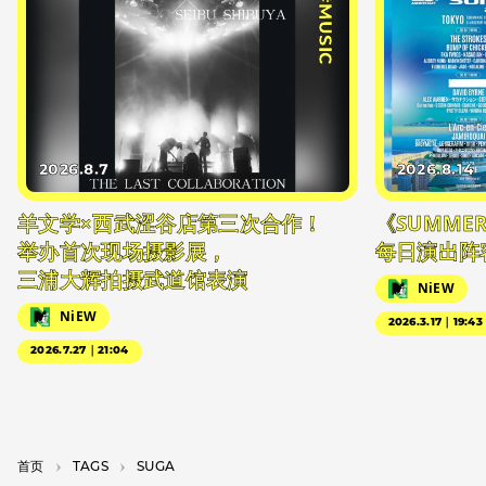
#MUSIC
2026.8.7
2026.8.14
羊文学×西武涩谷店第三次合作！
《SUMMER 
举办首次现场摄影展，
每日演出阵
三浦大辉拍摄武道馆表演
NiEW
NiEW
2026.3.17｜19:43
2026.7.27｜21:04
首页
T­A­G­S
SUGA