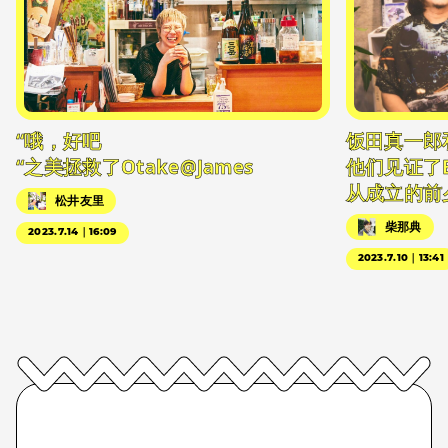
“哦，好吧
饭田真一郎
“之美拯救了Otake@James
他们见证了
从成立的前
松井友里
柴那典
2023.7.14｜16:09
2023.7.10｜13:41