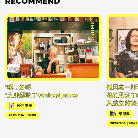
RECOMMEND
#MUSIC
“哦，好吧
饭田真一郎
“之美拯救了Otake@James
他们见证了
从成立的前
松井友里
柴那典
2023.7.14｜16:09
2023.7.10｜13:41