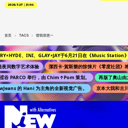
2026.7.27｜21:04
首页
T­A­G­S
曽我部恵一
RY×HYDE、INI、GLAY×JAY于6月21日在《Music Station》
夜间数字艺术体验
潔西卡·賀斯樂的惊悚片《零度社团》将
谷 PARCO 举行，由 Chim↑Pom 策划。
再版了奥山由之的 
Jeans 的 Hani 为主角的全新视觉广告。
京本大我和古川