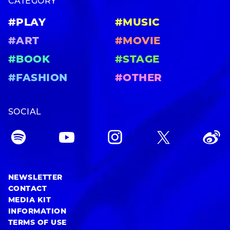
CATEGORY
#PLAY
#MUSIC
#ART
#MOVIE
#BOOK
#STAGE
#FASHION
#OTHER
SOCIAL
NEWSLETTER
CONTACT
MEDIA KIT
INFORMATION
TERMS OF USE