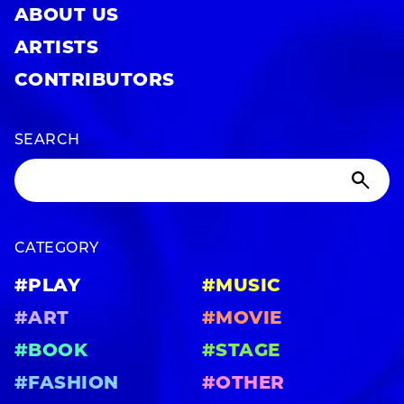
ABOUT US
ARTISTS
CONTRIBUTORS
SEARCH
CATEGORY
#PLAY
#MUSIC
#ART
#MOVIE
#BOOK
#STAGE
#FASHION
#OTHER