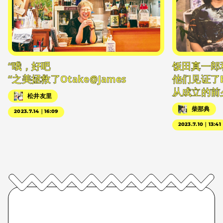
“哦，好吧
饭田真一郎
“之美拯救了Otake@James
他们见证了
从成立的前
松井友里
柴那典
2023.7.14｜16:09
2023.7.10｜13:41