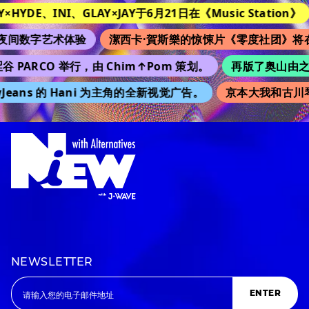
RY×HYDE、INI、GLAY×JAY于6月21日在《Music Station》
间数字艺术体验
潔西卡·賀斯樂的惊悚片《零度社团》将在
谷 PARCO 举行，由 Chim↑Pom 策划。
再版了奥山由之的 
Jeans 的 Hani 为主角的全新视觉广告。
京本大我和古川琴
NEWSLETTER
ENTER