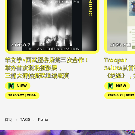
#MUSIC
2026.8.7
2026.7.12
羊文学×西武涩谷店第三次合作！
Trooper
举办首次现场摄影展，
Salute
三浦大辉拍摄武道馆表演
《绝缘》，
NiEW
NiEW
2026.7.27｜21:04
2026.5.21｜18:32
首页
T­A­G­S
Rorie