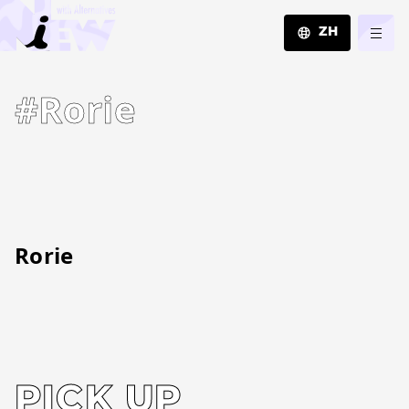
ZH
JA
#Rorie
EN
ZH
Rorie
PICK UP