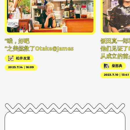
“哦，好吧
饭田真一郎
“之美拯救了Otake@James
他们见证了
从成立的前
松井友里
柴那典
2023.7.14｜16:09
2023.7.10｜13:41