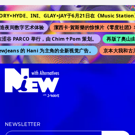
TORY×HYDE、INI、GLAY×JAY于6月21日在《Music Station
造夜间数字艺术体验
潔西卡·賀斯樂的惊悚片《零度社团》
涩谷 PARCO 举行，由 Chim↑Pom 策划。
再版了奥山由之
wJeans 的 Hani 为主角的全新视觉广告。
京本大我和古川
NEWSLETTER