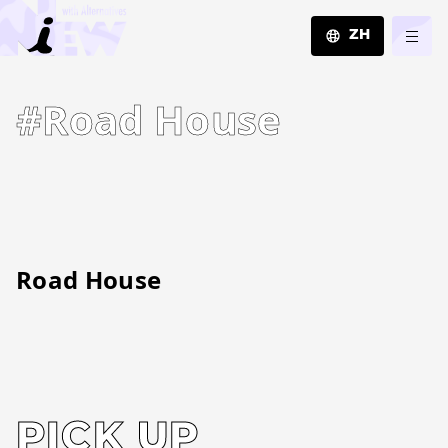
ZH
JA
#Road House
EN
ZH
Road House
PICK UP