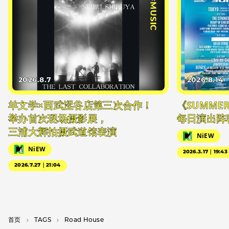
#MUSIC
2026.8.7
2026.8.14
羊文学×西武涩谷店第三次合作！
《SUMMER 
举办首次现场摄影展，
每日演出阵
三浦大辉拍摄武道馆表演
NiEW
NiEW
2026.3.17｜19:43
2026.7.27｜21:04
首页
T­A­G­S
Road House