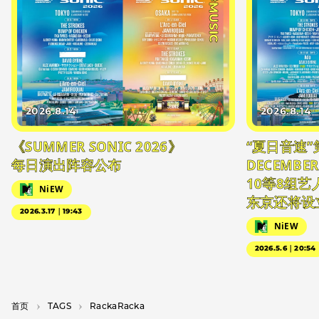
#MUSIC
2026.8.14
2026.8.14
《SUMMER SONIC 2026》
“夏日音速”
每日演出阵容公布
DECEMBER
10等8组
NiEW
东京还将设
2026.3.17｜19:43
NiEW
2026.5.6｜20:54
首页
T­A­G­S
RackaRacka