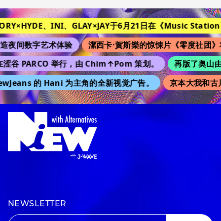
TORY×HYDE、INI、GLAY×JAY于6月21日在《Music Station
造夜间数字艺术体验
潔西卡·賀斯樂的惊悚片《零度社团》
涩谷 PARCO 举行，由 Chim↑Pom 策划。
再版了奥山由之
wJeans 的 Hani 为主角的全新视觉广告。
京本大我和古川
NEWSLETTER