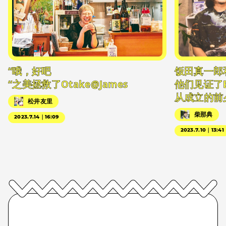
“哦，好吧
饭田真一郎
“之美拯救了Otake@James
他们见证了
从成立的前
松井友里
柴那典
2023.7.14｜16:09
2023.7.10｜13:41