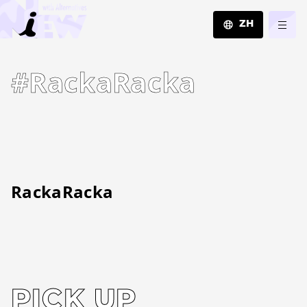
ZH
JA
#RackaRacka
EN
ZH
RackaRacka
PICK UP