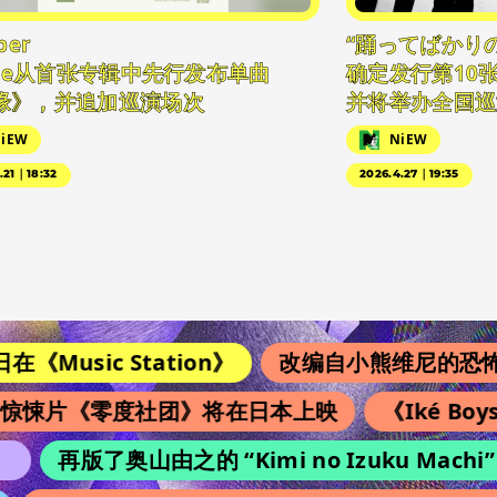
per
“踊ってばかり
lute从首张专辑中先行发布单曲
确定发行第10张
缘》，并追加巡演场次
并将举办全国巡
iEW
NiEW
.21｜18:32
2026.4.27｜19:35
Music Station》
改编自小熊维尼的恐怖电影
悚片《零度社团》将在日本上映
《Iké Bo
再版了奥山由之的 “Kimi no Izuku M