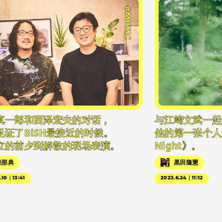
#MUSIC
真一郎和西泽宏夫的对话，
与江崎文武一起
见证了BiSH最接近的时候。
他的第一张个人专辑
立的前夕到解散的现场表演。
Night》。
柴那典
黒田隆憲
.10｜13:41
2023.6.24｜11:12