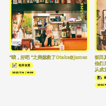
#MUSIC
“哦，好吧 “之美拯救了Otake@James
饭田
他们
松井友里
从成
2023.7.14｜16:09
2023.7