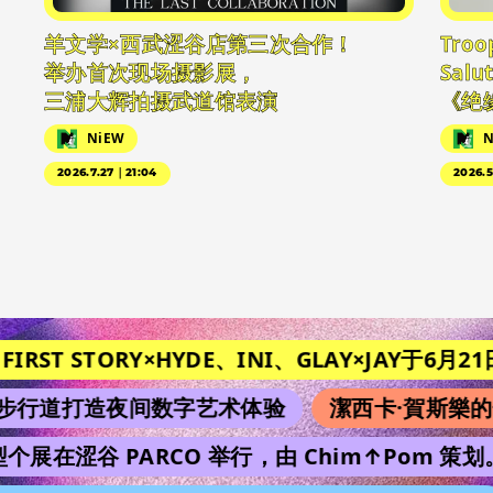
羊文学×西武涩谷店第三次合作！
Troo
举办首次现场摄影展，
Sa
三浦大辉拍摄武道馆表演
《绝
NiEW
N
2026.7.27｜21:04
2026.5
IRST STORY×HYDE、INI、GLAY×JAY于6月21日在《
行道打造夜间数字艺术体验
潔西卡·賀斯樂的惊
型个展在涩谷 PARCO 举行，由 Chim↑Pom 策划。