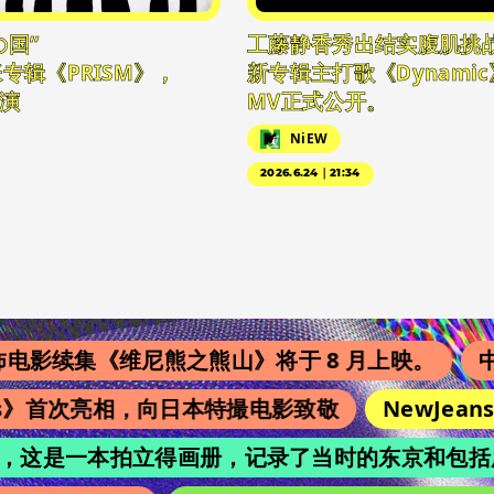
の国”
工藤静香秀出结实腹肌挑
专辑《PRISM》，
新专辑主打歌《Dynamic
演
MV正式公开。
NiEW
2026.6.24｜21:34
续集《维尼熊之熊山》将于 8 月上映。
中国
ys》首次亮相，向日本特撮电影致敬
NewJeans
achi”，这是一本拍立得画册，记录了当时的东京和包括广