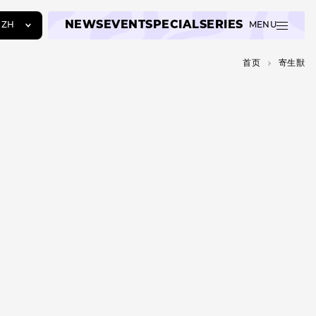
NEWS
EVENT
SPECIAL
SERIES
ZH
MENU
JA
首页
寄生獣
EN
ZH