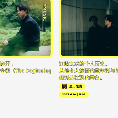
#MUSIC
解开，
江崎文武的个人历史。
《The Beginning
从他令人惊讶的童年到与
起到达壮观的舞台。
黒田隆憲
2023.6.24｜11:02