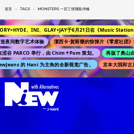
首页
T­A­G­S
MONSTERS 一百三情飛龍侍極
TORY×HYDE、INI、GLAY×JAY于6月21日在《Music Station
造夜间数字艺术体验
潔西卡·賀斯樂的惊悚片《零度社团》
涩谷 PARCO 举行，由 Chim↑Pom 策划。
再版了奥山由之
wJeans 的 Hani 为主角的全新视觉广告。
京本大我和古