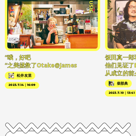
#MUSIC
“哦，好吧
饭田真一郎
“之美拯救了Otake@James
他们见证了
从成立的前
松井友里
柴那典
2023.7.14｜16:09
2023.7.10｜13:41