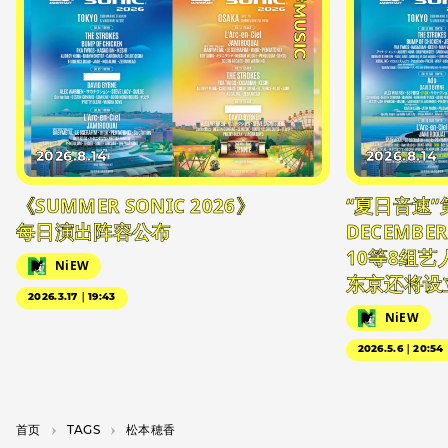
#MUSIC
2026.8.14
2026.8.14
《SUMMER SONIC 2026》
“夏日音速”
每日演出阵容公布
DECEMBER
10等8组
NiEW
东京还将设
2026.3.17｜19:43
NiEW
2026.5.6｜20:54
首页
T­A­G­S
松本穂香