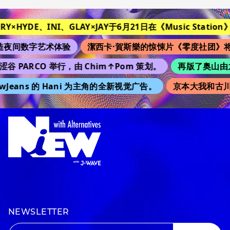
ORY×HYDE、INI、GLAY×JAY于6月21日在《Music Station》
夜间数字艺术体验
潔西卡·賀斯樂的惊悚片《零度社团》将
涩谷 PARCO 举行，由 Chim↑Pom 策划。
再版了奥山由之的
wJeans 的 Hani 为主角的全新视觉广告。
京本大我和古川
NEWSLETTER