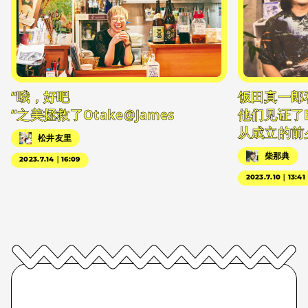
“哦，好吧
饭田真一郎
“之美拯救了Otake@James
他们见证了
从成立的前
松井友里
柴那典
2023.7.14｜16:09
2023.7.10｜13:41