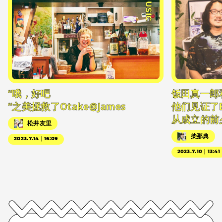
#MUSIC
“哦，好吧
饭田真一郎
“之美拯救了Otake@James
他们见证了
从成立的前
松井友里
柴那典
2023.7.14｜16:09
2023.7.10｜13:41