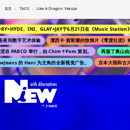
首页
T­A­G­S
Like A Dragon: Yakuza
TORY×HYDE、INI、GLAY×JAY于6月21日在《Music Station》
夜间数字艺术体验
潔西卡·賀斯樂的惊悚片《零度社团》将
涩谷 PARCO 举行，由 Chim↑Pom 策划。
再版了奥山由之的
wJeans 的 Hani 为主角的全新视觉广告。
京本大我和古川