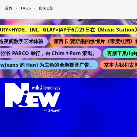
首页
T­A­G­S
倉俣史朗
TORY×HYDE、INI、GLAY×JAY于6月21日在《Music Station》
夜间数字艺术体验
潔西卡·賀斯樂的惊悚片《零度社团》将
涩谷 PARCO 举行，由 Chim↑Pom 策划。
再版了奥山由之的
wJeans 的 Hani 为主角的全新视觉广告。
京本大我和古川