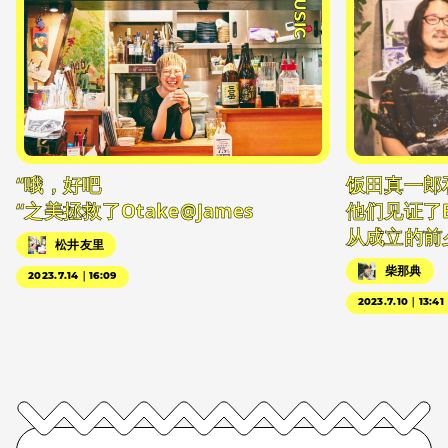
#MUSIC
“哦，好吧
饭田真一郎
“之美拯救了Otake@James
他们见证了
从成立的前
松井友里
柴那典
2023.7.14｜16:09
2023.7.10｜13:41