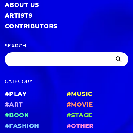
ABOUT US
ARTISTS
CONTRIBUTORS
SEARCH
CATEGORY
#PLAY
#MUSIC
#ART
#MOVIE
#BOOK
#STAGE
#FASHION
#OTHER