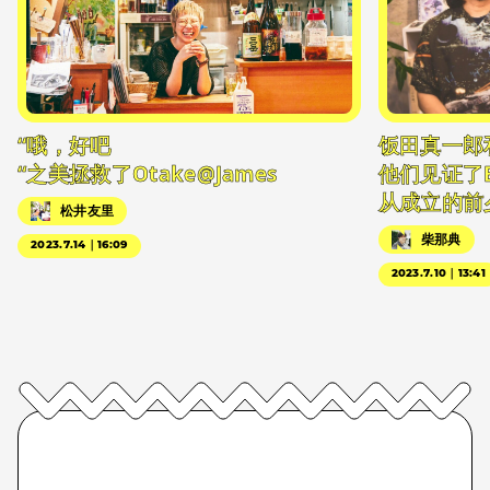
“哦，好吧
饭田真一郎
“之美拯救了Otake@James
他们见证了
从成立的前
松井友里
柴那典
2023.7.14｜16:09
2023.7.10｜13:41