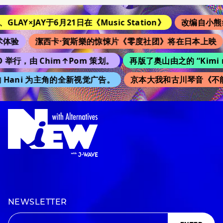
I、GLAY×JAY于6月21日在《Music Station》
改编自小熊维
体验
潔西卡·賀斯樂的惊悚片《零度社团》将在日本上映
O 举行，由 Chim↑Pom 策划。
再版了奥山由之的 “Kimi 
 的 Hani 为主角的全新视觉广告。
京本大我和古川琴音《不能
NEWSLETTER