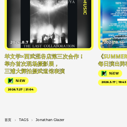
#MUSIC
2026.8.7
2026.8.14
羊文学×西武涩谷店第三次合作！
《SUMMER 
举办首次现场摄影展，
每日演出阵
三浦大辉拍摄武道馆表演
NiEW
NiEW
2026.3.17｜19:43
2026.7.27｜21:04
首页
T­A­G­S
Jonathan Glazer