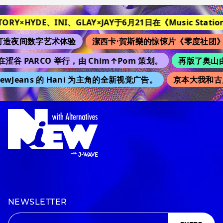
STORY×HYDE、INI、GLAY×JAY于6月21日在《Music Station
造夜间数字艺术体验
潔西卡·賀斯樂的惊悚片《零度社团》
在涩谷 PARCO 举行，由 Chim↑Pom 策划。
再版了奥山由之
wJeans 的 Hani 为主角的全新视觉广告。
京本大我和古
NEWSLETTER