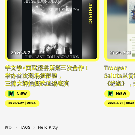
#MUSIC
2026.8.7
2026.7.12
羊文学×西武涩谷店第三次合作！
Trooper
举办首次现场摄影展，
Salute
三浦大辉拍摄武道馆表演
《绝缘》，
NiEW
NiEW
2026.7.27｜21:04
2026.5.21｜18:32
首页
T­A­G­S
Hello Kitty