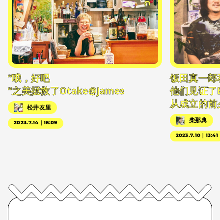
“哦，好吧
饭田真一郎
“之美拯救了Otake@James
他们见证了
从成立的前
松井友里
柴那典
2023.7.14｜16:09
2023.7.10｜13:41