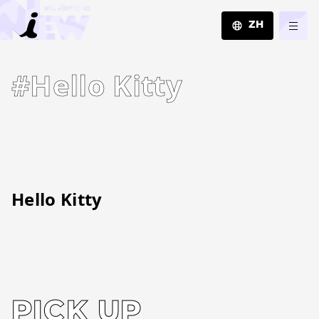
ZH
JA
#Hello Kitty
EN
ZH
Hello Kitty
PICK UP