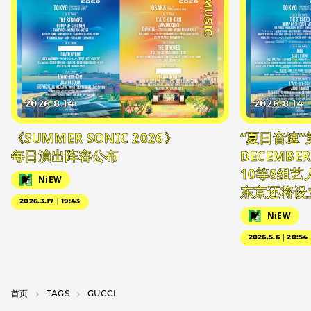
#MUSIC
2026.8.14
2026.8.14
《SUMMER SONIC 2026》
“夏日音速”
每日演出阵容公布
DECEMBER
10等8组
NiEW
东京还将设
2026.3.17｜19:43
NiEW
2026.5.6｜20:54
首页
T­A­G­S
GUCCI