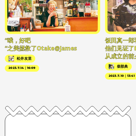
“哦，好吧
饭田真一郎
“之美拯救了Otake@James
他们见证了
从成立的前
松井友里
柴那典
2023.7.14｜16:09
2023.7.10｜13:41