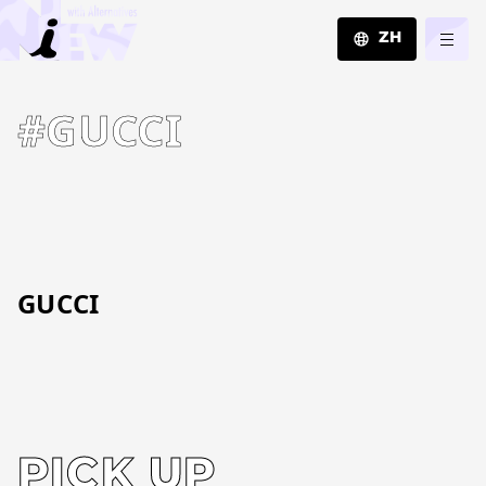
ZH
JA
#GUCCI
EN
ZH
GUCCI
PICK UP