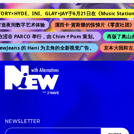
TORY×HYDE、INI、GLAY×JAY于6月21日在《Music Station
造夜间数字艺术体验
潔西卡·賀斯樂的惊悚片《零度社团》
涩谷 PARCO 举行，由 Chim↑Pom 策划。
再版了奥山由之
wJeans 的 Hani 为主角的全新视觉广告。
京本大我和古
NEWSLETTER