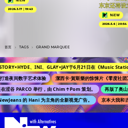
NiEW
东京还将设
2026.3.17｜19:43
NiEW
2026.5.6｜20:54
首页
T­A­G­S
GRAND MARQUEE
ORY×HYDE、INI、GLAY×JAY于6月21日在《Music Station》
夜间数字艺术体验
潔西卡·賀斯樂的惊悚片《零度社团》将
涩谷 PARCO 举行，由 Chim↑Pom 策划。
再版了奥山由之的
wJeans 的 Hani 为主角的全新视觉广告。
京本大我和古川