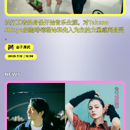
以打工者的身份开始音乐生涯。对Takano
Shinya的咖啡馆理论和先入为主的力量感同身受
。
金子厚武
2023.7.12｜12:36
NEWS
#OTHER