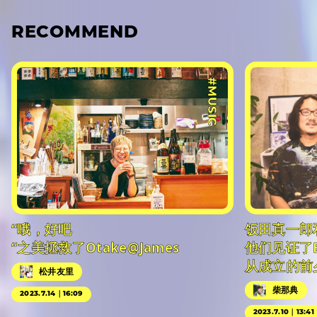
RECOMMEND
#MUSIC
“哦，好吧
饭田真一郎
“之美拯救了Otake@James
他们见证了
从成立的前
松井友里
柴那典
2023.7.14｜16:09
2023.7.10｜13:41