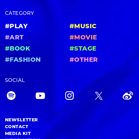
CATEGORY
#PLAY
#MUSIC
#ART
#MOVIE
#BOOK
#STAGE
#FASHION
#OTHER
SOCIAL
NEWSLETTER
CONTACT
MEDIA KIT