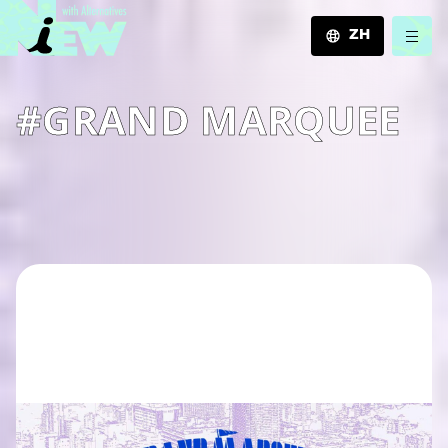
ZH
JA
#GRAND MARQUEE
EN
ZH