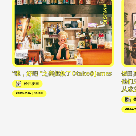
#MUSIC
“哦，好吧 “之美拯救了Otake@James
饭田
他们
松井友里
从成
2023.7.14｜16:09
2023.7