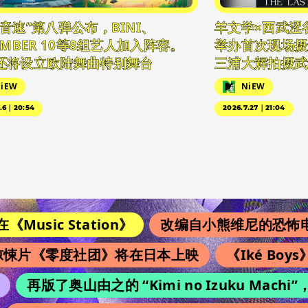
日音速”第八弹公布，BINI、
羊文学×西武涩
EMBER 10等8组艺人加入阵容。
举办首次现场摄
还将设立欧陆舞曲特别舞台
三浦大辉拍摄武
iEW
NiEW
5.6｜20:54
2026.7.27｜21:04
usic Station》
改编自小熊维尼的恐怖电影续
悚片《零度社团》将在日本上映
《Iké Boy
再版了奥山由之的 “Kimi no Izuku Ma