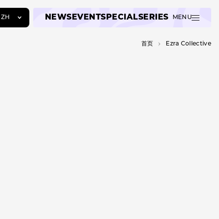
NEWS
EVENT
SPECIAL
SERIES
ZH
MENU
JA
首页
Ezra Collective
EN
ZH