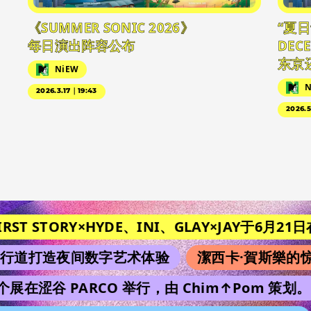
《SUMMER SONIC 2026》
“夏
每日演出阵容公布
DEC
东京
NiEW
N
2026.3.17｜19:43
2026.
ST STORY×HYDE、INI、GLAY×JAY于6月21日在《M
道打造夜间数字艺术体验
潔西卡·賀斯樂的惊
个展在涩谷 PARCO 举行，由 Chim↑Pom 策划。