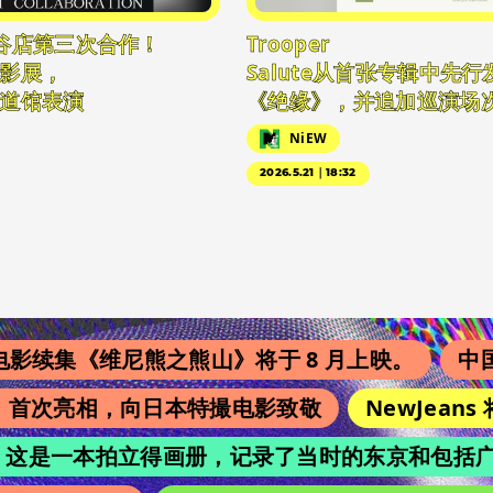
谷店第三次合作！
Trooper
影展，
Salute从首张专辑中先
道馆表演
《绝缘》，并追加巡演场
NiEW
2026.5.21｜18:32
集《维尼熊之熊山》将于 8 月上映。
中国翻
s》首次亮相，向日本特撮电影致敬
NewJeans 
chi”，这是一本拍立得画册，记录了当时的东京和包括广濑