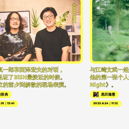
#MUSIC
真一郎和西泽宏夫的对话，
与江崎文武一起
见证了BiSH最接近的时候。
他的第一张个人专辑
立的前夕到解散的现场表演。
Night》。
柴那典
黒田隆憲
.10｜13:41
2023.6.24｜11:12