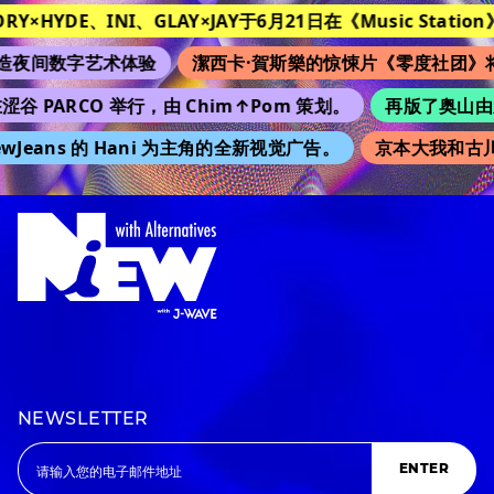
ORY×HYDE、INI、GLAY×JAY于6月21日在《Music Station》
夜间数字艺术体验
潔西卡·賀斯樂的惊悚片《零度社团》将
涩谷 PARCO 举行，由 Chim↑Pom 策划。
再版了奥山由之的
wJeans 的 Hani 为主角的全新视觉广告。
京本大我和古川
NEWSLETTER
ENTER