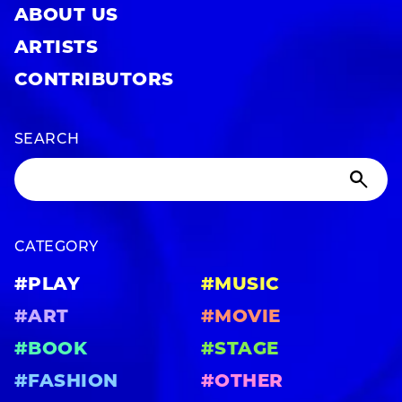
ABOUT US
ARTISTS
CONTRIBUTORS
SEARCH
CATEGORY
#PLAY
#MUSIC
#ART
#MOVIE
#BOOK
#STAGE
#FASHION
#OTHER