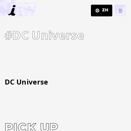
ZH
JA
#DC Universe
EN
ZH
DC Universe
PICK UP