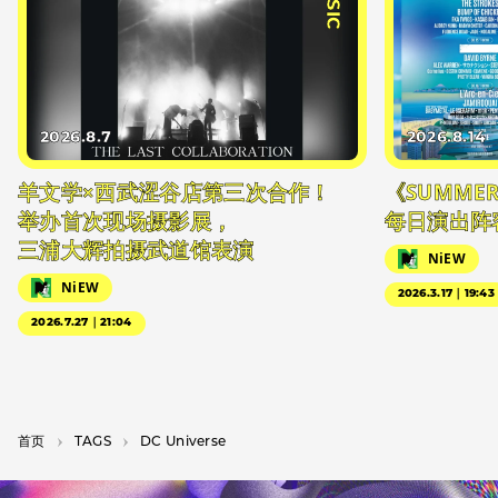
2026.8.7
2026.8.14
羊文学×西武涩谷店第三次合作！
《SUMMER 
举办首次现场摄影展，
每日演出阵
三浦大辉拍摄武道馆表演
NiEW
NiEW
2026.3.17｜19:43
2026.7.27｜21:04
首页
T­A­G­S
DC Universe