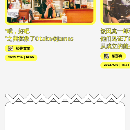
“哦，好吧
饭田真一郎
“之美拯救了Otake@James
他们见证了
从成立的前
松井友里
柴那典
2023.7.14｜16:09
2023.7.10｜13:41