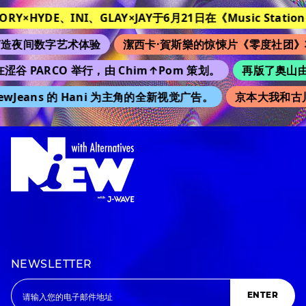
TORY×HYDE、INI、GLAY×JAY于6月21日在《Music Station
造夜间数字艺术体验
潔西卡·賀斯樂的惊悚片《零度社团》
涩谷 PARCO 举行，由 Chim↑Pom 策划。
再版了奥山由之
wJeans 的 Hani 为主角的全新视觉广告。
京本大我和古
NEWSLETTER
ENTER