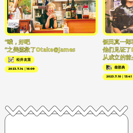
“哦，好吧
饭田真一郎
“之美拯救了Otake@James
他们见证了
从成立的前
松井友里
柴那典
2023.7.14｜16:09
2023.7.10｜13:41