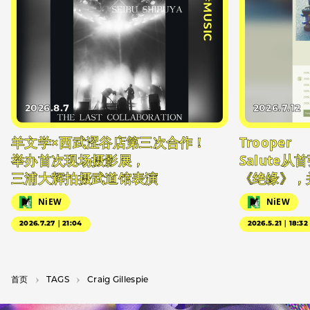
#MUSIC
2026.8.7
2026.7.12
羊文学×西武涩谷店第三次合作！
Trooper
举办首次现场摄影展，
Salute
三浦大辉拍摄武道馆表演
《绝缘》，
NiEW
NiEW
2026.7.27｜21:04
2026.5.21｜18:32
首页
T­A­G­S
Craig Gillespie