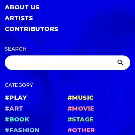
ABOUT US
ARTISTS
CONTRIBUTORS
SEARCH
CATEGORY
#PLAY
#MUSIC
#ART
#MOVIE
#BOOK
#STAGE
#FASHION
#OTHER