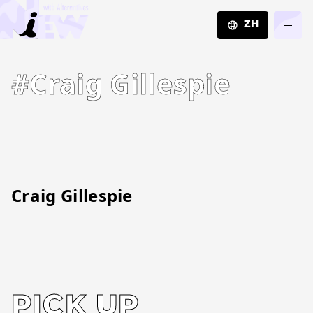
ZH
JA
#Craig Gillespie
EN
ZH
Craig Gillespie
PICK UP