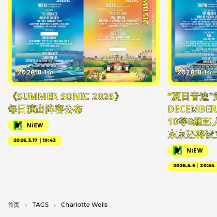
#MUSIC
2026.8.14
2026.8.14
《SUMMER SONIC 2026》
“夏日音速”
每日演出阵容公布
DECEMBER
10等8组
NiEW
东京还将设
2026.3.17｜19:43
NiEW
2026.5.6｜20:54
首页
T­A­G­S
Charlotte Wells