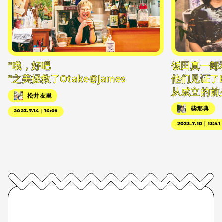
“哦，好吧
饭田真一郎
“之美拯救了Otake@James
他们见证了
从成立的前
松井友里
柴那典
2023.7.14｜16:09
2023.7.10｜13:41