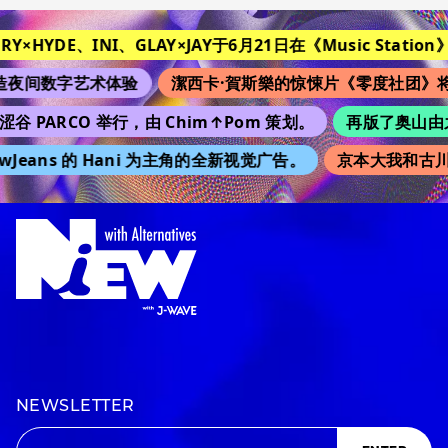
ORY×HYDE、INI、GLAY×JAY于6月21日在《Music Station》
夜间数字艺术体验
潔西卡·賀斯樂的惊悚片《零度社团》将
谷 PARCO 举行，由 Chim↑Pom 策划。
再版了奥山由之的
Jeans 的 Hani 为主角的全新视觉广告。
京本大我和古川
NEWSLETTER