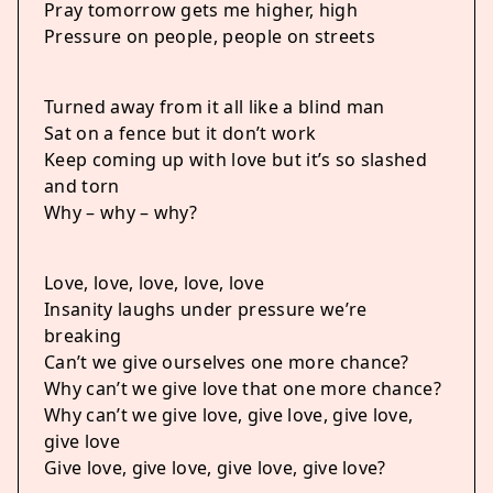
Pray tomorrow gets me higher, high
Pressure on people, people on streets
Turned away from it all like a blind man
Sat on a fence but it don’t work
Keep coming up with love but it’s so slashed
and torn
Why – why – why?
Love, love, love, love, love
Insanity laughs under pressure we’re
breaking
Can’t we give ourselves one more chance?
Why can’t we give love that one more chance?
Why can’t we give love, give love, give love,
give love
Give love, give love, give love, give love?