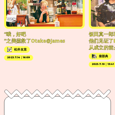
“哦，好吧
饭田真一郎
“之美拯救了Otake@James
他们见证了
从成立的前
松井友里
柴那典
2023.7.14｜16:09
2023.7.10｜13:41