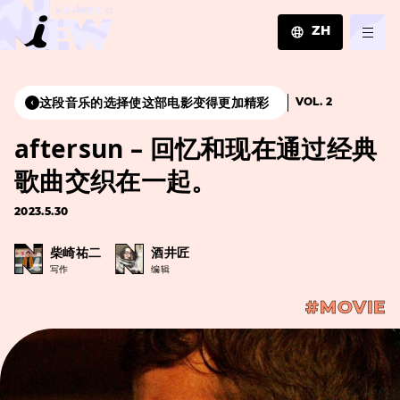
ZH
JA
EN
这段音乐的选择使这部电影变得更加精彩
VOL. 2
ZH
aftersun – 回忆和现在通过经典
歌曲交织在一起。
2023.5.30
柴崎祐二
酒井匠
写作
编辑
#MOVIE