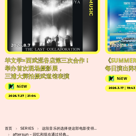
#MUSIC
2026.8.7
2026.8.14
羊文学×西武涩谷店第三次合作！
《SUMMER 
举办首次现场摄影展，
每日演出阵
三浦大辉拍摄武道馆表演
NiEW
NiEW
2026.3.17｜19:43
2026.7.27｜21:04
首页
SERIES
这段音乐的选择使这部电影变得更加精彩
aftersun – 回忆和现在通过经典歌曲交织在一起。