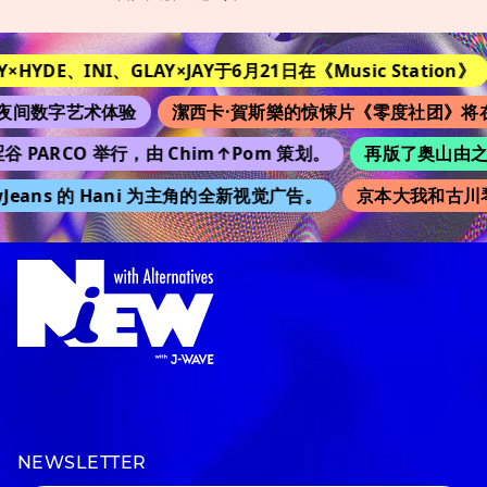
YDE、INI、GLAY×JAY于6月21日在《Music Station》
改
数字艺术体验
潔西卡·賀斯樂的惊悚片《零度社团》将在日
PARCO 举行，由 Chim↑Pom 策划。
再版了奥山由之的 “K
ans 的 Hani 为主角的全新视觉广告。
京本大我和古川琴音
NEWSLETTER