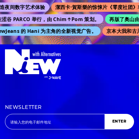
造夜间数字艺术体验
潔西卡·賀斯樂的惊悚片《零度社团》
涩谷 PARCO 举行，由 Chim↑Pom 策划。
再版了奥山由之的
wJeans 的 Hani 为主角的全新视觉广告。
京本大我和古川
NEWSLETTER
ENTER