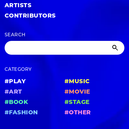
ARTISTS
CONTRIBUTORS
SEARCH
CATEGORY
#PLAY
#MUSIC
#ART
#MOVIE
#BOOK
#STAGE
#FASHION
#OTHER