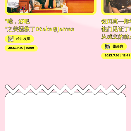
“哦，好吧
饭田真一郎
“之美拯救了Otake@James
他们见证了
从成立的前
松井友里
柴那典
2023.7.14｜16:09
2023.7.10｜13:41