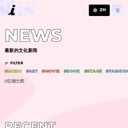
ZH
JA
NEWS
EN
ZH
最新的文化新闻
FILTER
#MUSIC
#ART
#MOVIE
#BOOK
#STAGE
#FASHIO
#江﨑文武
RECENT