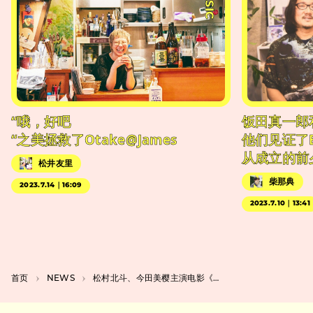
“哦，好吧
饭田真一郎
“之美拯救了Otake@James
他们见证了
从成立的前
松井友里
柴那典
2023.7.14｜16:09
2023.7.10｜13:41
首页
NEWS
松村北斗、今田美樱主演电影《白鸟与蝙蝠》公开第二支特报，进一步揭开案件谜团