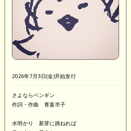
2026年7月3日(金)开始发行
さよならペンギン
作詞・作曲 青葉市子
⽔明かり 新芽に跳ねれば