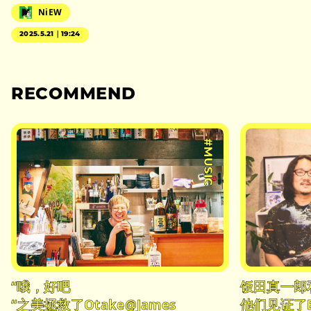
NiEW
2025.5.21｜19:24
RECOMMEND
#MUSIC
“哦，好吧
饭田真一郎
“之美拯救了Otake@James
他们见证了