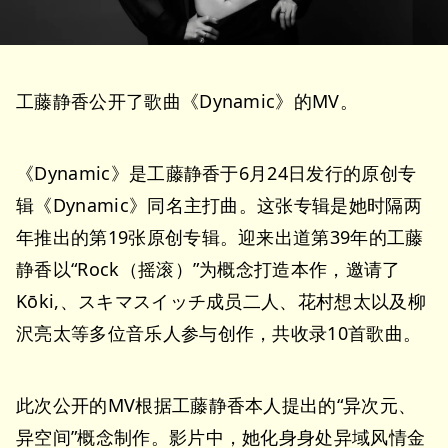
工藤静香公开了歌曲《Dynamic》的MV。
《Dynamic》是工藤静香于6月24日发行的原创专
辑《Dynamic》同名主打曲。这张专辑是她时隔两
年推出的第19张原创专辑。迎来出道第39年的工藤
静香以“Rock（摇滚）”为概念打造本作，邀请了
Kōki,、スキマスイッチ成员二人、花村想太以及柳
沢亮太等多位音乐人参与创作，共收录10首歌曲。
此次公开的MV根据工藤静香本人提出的“异次元、
异空间”概念制作。影片中，她化身身处异域风情金