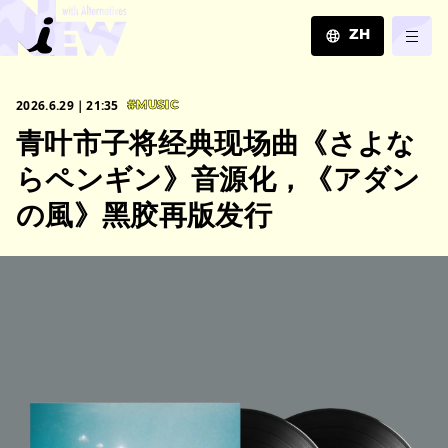
ZH
JA
2026.6.29｜21:35
#MUSIC
EN
青叶市子将经典现场曲《さよな
ZH
らペンギン》音源化，《アダン
の風》黑胶再版发行