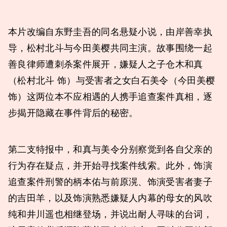
本片改编自东野圭吾的同名悬疑小说，由岸善幸执
导，松村北斗与今田美樱共同主演。故事围绕一起
善良律师遭刺杀案件展开，嫌疑人之子仓木和真
（松村北斗 饰）与受害者之女白石美令（今田美樱
饰）这两位本不应相遇的人携手追查案件真相，逐
步揭开隐藏在事件背后的秘密。
第二支特报中，和真与美令分别察觉到各自父亲的
行为存在疑点，并开始寻找案件线索。此外，饰演
追查案件刑警的柄本佑与前原滉、饰演受害者妻子
的吉田羊，以及饰演熟悉嫌疑人内幕的母女的风吹
纯和井川遥也相继登场，并说出耐人寻味的台词，