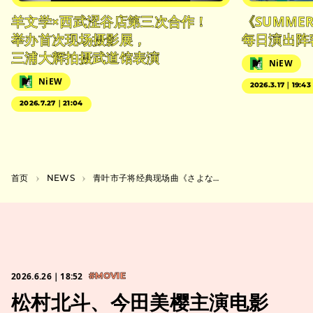
羊文学×西武涩谷店第三次合作！
《SUMMER 
举办首次现场摄影展，
每日演出阵
三浦大辉拍摄武道馆表演
NiEW
NiEW
2026.3.17｜19:43
2026.7.27｜21:04
首页
NEWS
青叶市子将经典现场曲《さよならペンギン》音源化，《アダンの風》黑胶再版发行
2026.6.26｜18:52
#MOVIE
松村北斗、今田美樱主演电影