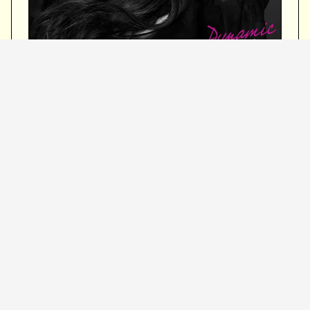
工藤静香全新原创专辑《Dynamic》将于
2026年6月24日发售，售价14,300日元（含
税），商品编号SCCA-00178。
完全预约生产限定版附赠旅行收纳包、多功
能收纳包、原创亚克力立牌（Type-B）及亚
克力钥匙扣、特别写真集，并采用豪华特殊
包装规格。
收录曲目如下：