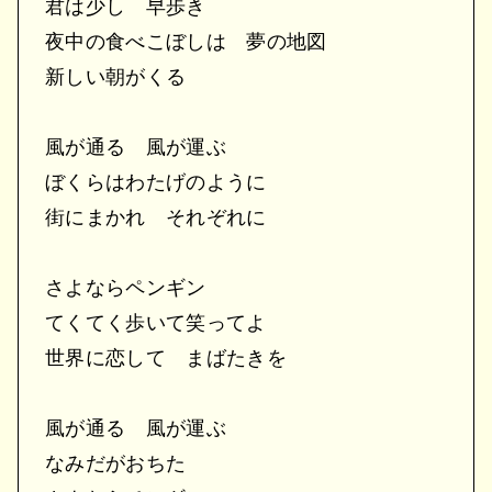
君は少し 早歩き
夜中の⾷べこぼしは 夢の地図
新しい朝がくる
⾵が通る ⾵が運ぶ
ぼくらはわたげのように
街にまかれ それぞれに
さよならペンギン
てくてく歩いて笑ってよ
世界に恋して まばたきを
⾵が通る ⾵が運ぶ
なみだがおちた