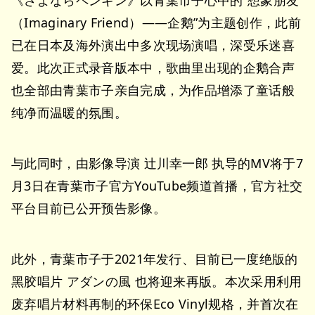
《さよならペンギン》以青葉市子心中的“想象朋友
（Imaginary Friend）——企鹅”为主题创作，此前
已在日本及海外演出中多次现场演唱，深受乐迷喜
爱。此次正式录音版本中，歌曲里出现的企鹅合声
也全部由青葉市子亲自完成，为作品增添了童话般
纯净而温暖的氛围。
与此同时，由影像导演 辻川幸一郎 执导的MV将于7
月3日在青葉市子官方YouTube频道首播，官方社交
平台目前已公开预告影像。
此外，青葉市子于2021年发行、目前已一度绝版的
黑胶唱片 アダンの風 也将迎来再版。本次采用利用
废弃唱片材料再制的环保Eco Vinyl规格，并首次在