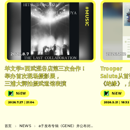
#MUSIC
2026.8.7
2026.7.12
羊文学×西武涩谷店第三次合作！
Trooper
举办首次现场摄影展，
Salute
三浦大辉拍摄武道馆表演
《绝缘》，
NiEW
NiEW
2026.7.27｜21:04
2026.5.21｜18:32
首页
NEWS
a子发布专辑《GENE》并公布封面。包括 《SXSW》的片段。