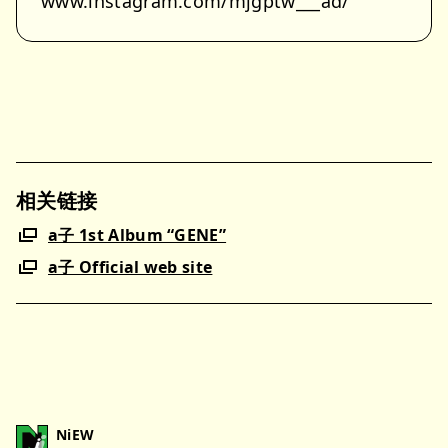
www.instagram.com/mjgptw___ad/
相关链接
a子 1st Album “GENE”
a子 Official web site
NiEW