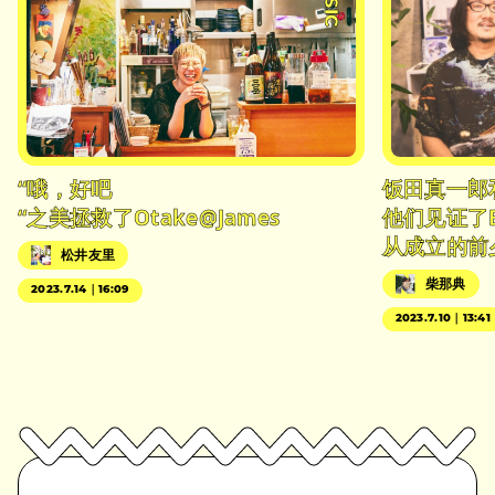
“哦，好吧
饭田真一郎
“之美拯救了Otake@James
他们见证了
从成立的前
松井友里
柴那典
2023.7.14｜16:09
2023.7.10｜13:41