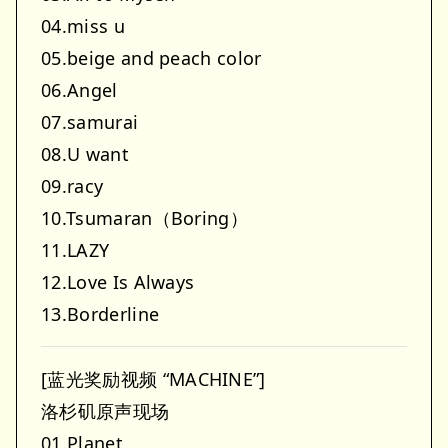
04.miss u
05.beige and peach color
06.Angel
07.samurai
08.U want
09.racy
10.Tsumaran（Boring）
11.LAZY
12.Love Is Always
13.Borderline
[蓝光奖励视频 “MACHINE”]
洛杉矶原声现场
01.Planet