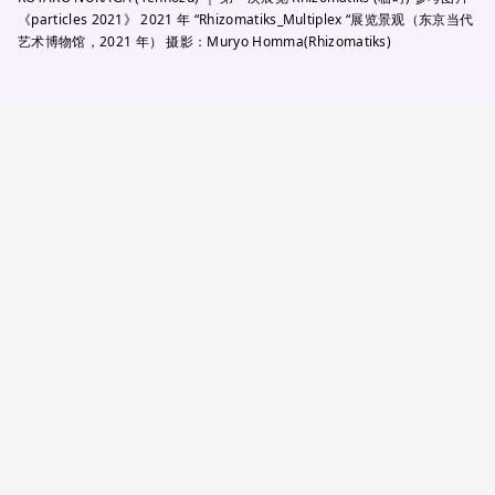
《particles 2021》 2021 年 “Rhizomatiks_Multiplex “展览景观（东京当代
艺术博物馆，2021 年） 摄影：Muryo Homma(Rhizomatiks)
位于 TERRADA ART COMPLEX I 三楼的 KOTARO
NUKAGA（天王洲）更名为 KOTARO NUKAGA
Three。除了展览之外，KOTARO NUKAGA 作为
“以观众为中心，拓展当代艺术的存在、思考和欣赏
方式的空间”，通过各种项目继续进一步发展，例如
为长期展出其艺术家的作品而运营的阅览室，以及
当代艺术研究实验室的建立。
KOTARO NUKAGA（天王
洲）首次展览