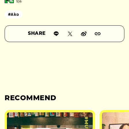
写作
#Ako
SHARE
RECOMMEND
#MUSIC