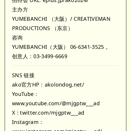
招待会 URL: eplus.jp/ako2024/
主办方
YUMEBANCHI （大阪）/ CREATIVEMAN
PRODUCTIONS （东京）
咨询
YUMEBANCHI（大阪） 06-6341-3525
。
创意人：03-3499-6669
SNS 链接
ako官方HP：akolondog.net/
YouTube：
www.youtube.com/@mjgptw___ad
X : twitter.com/mjgptw___ad
Instagram：