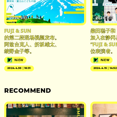
2024.5.11
2024.5.11
FUJI & SUN
柴田聪子和 
的第二段现场视频发布。
加入在静冈
阿兹台克人、折坂雄太、
“FUJI & S
绫野金子等。
位表演者。
NiEW
NiEW
2024.4.30｜16:31
2024.4.15｜14:52
RECOMMEND
#MUSIC