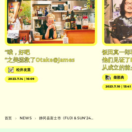
“哦，好吧
饭田真一郎
“之美拯救了Otake@James
他们见证了
从成立的前
松井友里
柴那典
2023.7.14｜16:09
2023.7.10｜13:41
首页
NEWS
静冈县富士市《FUJI & SUN’24》演出时间表公布。森山直太郎将在最后一场演出。