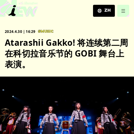
ZH
JA
2024.4.30｜16:29
#MUSIC
EN
Atarashii Gakko! 将连续第二周
ZH
在科切拉音乐节的 GOBI 舞台上
表演。