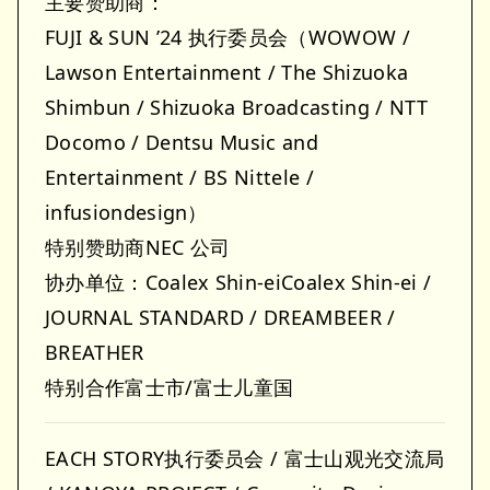
主要赞助商：
FUJI & SUN ’24 执行委员会（WOWOW /
Lawson Entertainment / The Shizuoka
Shimbun / Shizuoka Broadcasting / NTT
Docomo / Dentsu Music and
Entertainment / BS Nittele /
infusiondesign）
特别赞助商NEC 公司
协办单位：Coalex Shin-eiCoalex Shin-ei /
JOURNAL STANDARD / DREAMBEER /
BREATHER
特别合作富士市/富士儿童国
EACH STORY执行委员会 / 富士山观光交流局