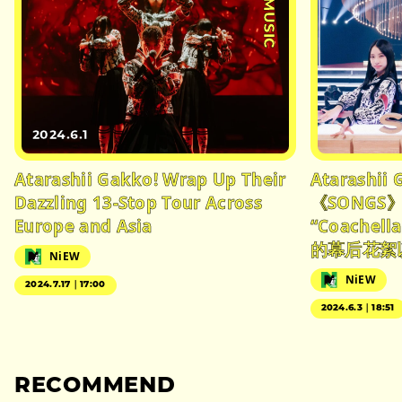
#MUSIC
2024.6.1
Atarashii Gakko! Wrap Up Their
Atarashi
Dazzling 13-Stop Tour Across
《SONGS
Europe and Asia
“Coachella
的幕后花絮
NiEW
NiEW
2024.7.17｜17:00
2024.6.3｜18:51
RECOMMEND