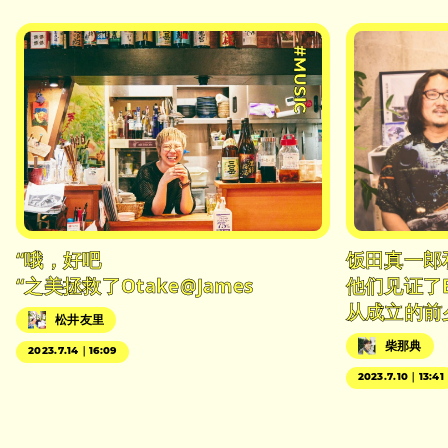
#MUSIC
“哦，好吧
饭田真一郎
“之美拯救了Otake@James
他们见证了
从成立的前
松井友里
柴那典
2023.7.14｜16:09
2023.7.10｜13:41