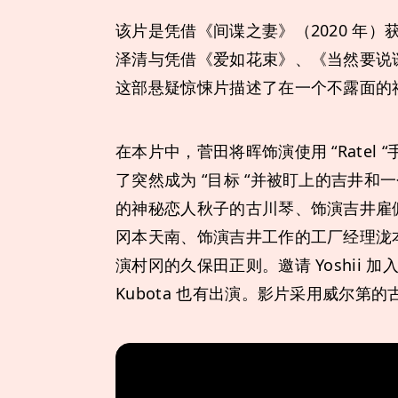
该片是凭借《间谍之妻》（2020 年）
泽清与凭借《爱如花束》、《当然要说
这部悬疑惊悚片描述了在一个不露面的社
在本片中，菅田将晖饰演使用 “Rate
了突然成为 “目标 “并被盯上的吉井
的神秘恋人秋子的古川琴、饰演吉井雇
冈本天南、饰演吉井工作的工厂经理泷
演村冈的久保田正则。邀请 Yoshii 加入转
Kubota 也有出演。影片采用威尔第