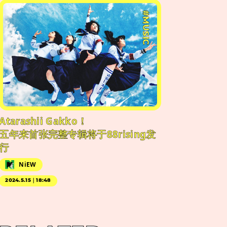
#MUSIC
Atarashii Gakko！
五年来首张完整专辑将于88rising发
行
NiEW
2024.5.15｜18:48