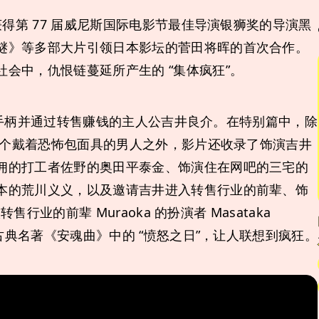
获得第 77 届威尼斯国际电影节最佳导演银狮奖的导演黑
谜》等多部大片引领日本影坛的菅田将晖的首次合作。
会中，仇恨链蔓延所产生的 “集体疯狂”。
l “手柄并通过转售赚钱的主人公吉井良介。在特别篇中，除
和一个戴着恐怖包面具的男人之外，影片还收录了饰演吉井
佣的打工者佐野的奥田平泰金、饰演住在网吧的三宅的
本的荒川义义，以及邀请吉井进入转售行业的前辈、饰
售行业的前辈 Muraoka 的扮演者 Masataka
的古典名著《安魂曲》中的 “愤怒之日”，让人联想到疯狂。