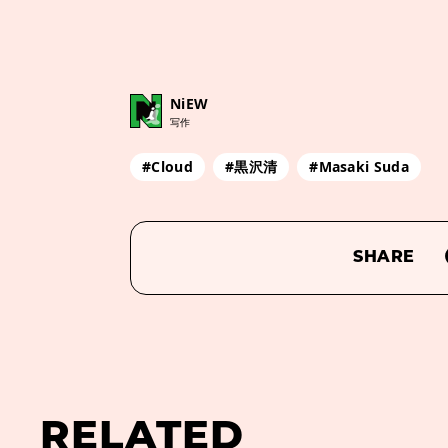
NiEW
写作
#Cloud
#黒沢清
#Masaki Suda
SHARE
RELATED